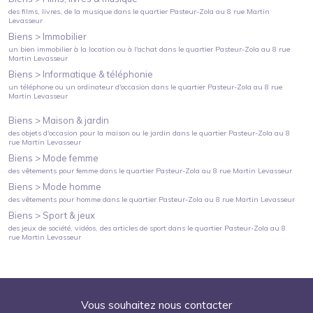
des films, livres, de la musique
dans le quartier
Pasteur-Zola
au
8 rue Martin
Levasseur
Biens >
Immobilier
un bien immobilier à la location ou à l'achat
dans le quartier
Pasteur-Zola
au
8 rue
Martin Levasseur
Biens >
Informatique & téléphonie
un téléphone ou un ordinateur d'occasion
dans le quartier
Pasteur-Zola
au
8 rue
Martin Levasseur
Biens >
Maison & jardin
des objets d'occasion pour la maison ou le jardin
dans le quartier
Pasteur-Zola
au
8
rue Martin Levasseur
Biens >
Mode femme
des vêtements pour femme
dans le quartier
Pasteur-Zola
au
8 rue Martin Levasseur
Biens >
Mode homme
des vêtements pour homme
dans le quartier
Pasteur-Zola
au
8 rue Martin Levasseur
Biens >
Sport & jeux
des jeux de société, vidéos, des articles de sport
dans le quartier
Pasteur-Zola
au
8
rue Martin Levasseur
Vous souhaitez nous contacter