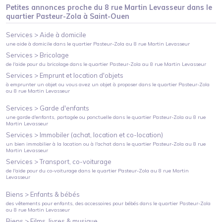
Petites annonces proche du
8 rue Martin Levasseur
dans le
quartier
Pasteur-Zola
à
Saint-Ouen
Services >
Aide à domicile
une aide à domicile
dans le quartier
Pasteur-Zola
au
8 rue Martin Levasseur
Services >
Bricolage
de l'aide pour du bricolage
dans le quartier
Pasteur-Zola
au
8 rue Martin Levasseur
Services >
Emprunt et location d'objets
à emprunter un objet ou vous avez un objet à proposer
dans le quartier
Pasteur-Zola
au
8 rue Martin Levasseur
Services >
Garde d'enfants
une garde d'enfants, partagée ou ponctuelle
dans le quartier
Pasteur-Zola
au
8 rue
Martin Levasseur
Services >
Immobiler (achat, location et co-location)
un bien immobilier à la location ou à l'achat
dans le quartier
Pasteur-Zola
au
8 rue
Martin Levasseur
Services >
Transport, co-voiturage
de l'aide pour du co-voiturage
dans le quartier
Pasteur-Zola
au
8 rue Martin
Levasseur
Biens >
Enfants & bébés
des vêtements pour enfants, des accessoires pour bébés
dans le quartier
Pasteur-Zola
au
8 rue Martin Levasseur
Biens >
Films, livres & musique