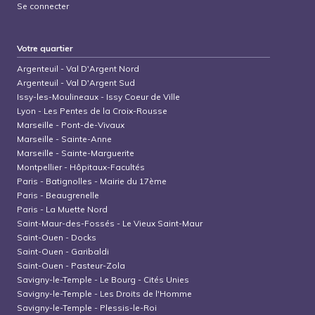
Se connecter
Votre quartier
Argenteuil
-
Val D'Argent Nord
Argenteuil
-
Val D'Argent Sud
Issy-les-Moulineaux
-
Issy Coeur de Ville
Lyon
-
Les Pentes de la Croix-Rousse
Marseille
-
Pont-de-Vivaux
Marseille
-
Sainte-Anne
Marseille
-
Sainte-Marguerite
Montpellier
-
Hôpitaux-Facultés
Paris
-
Batignolles - Mairie du 17ème
Paris
-
Beaugrenelle
Paris
-
La Muette Nord
Saint-Maur-des-Fossés
-
Le Vieux Saint-Maur
Saint-Ouen
-
Docks
Saint-Ouen
-
Garibaldi
Saint-Ouen
-
Pasteur-Zola
Savigny-le-Temple
-
Le Bourg - Cités Unies
Savigny-le-Temple
-
Les Droits de l'Homme
Savigny-le-Temple
-
Plessis-le-Roi