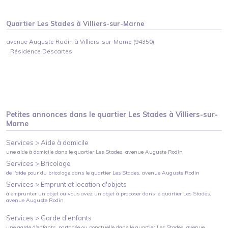
Quartier
Les Stades
à
Villiers-sur-Marne
avenue Auguste Rodin à Villiers-sur-Marne (94350)
Résidence Descartes
Petites annonces dans le quartier
Les Stades
à
Villiers-sur-
Marne
Services >
Aide à domicile
une aide à domicile
dans le quartier
Les Stades
, avenue Auguste Rodin
Services >
Bricolage
de l'aide pour du bricolage
dans le quartier
Les Stades
, avenue Auguste Rodin
Services >
Emprunt et location d'objets
à emprunter un objet ou vous avez un objet à proposer
dans le quartier
Les Stades
,
avenue Auguste Rodin
Services >
Garde d'enfants
une garde d'enfants, partagée ou ponctuelle
dans le quartier
Les Stades
, avenue