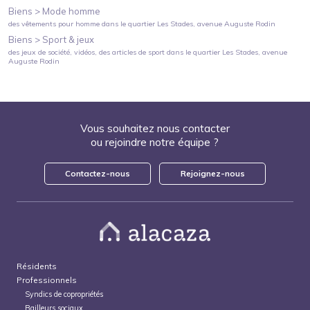
Biens >
Mode homme
des vêtements pour homme
dans le quartier
Les Stades
, avenue Auguste Rodin
Biens >
Sport & jeux
des jeux de société, vidéos, des articles de sport
dans le quartier
Les Stades
, avenue
Auguste Rodin
Vous souhaitez nous contacter
ou rejoindre notre équipe ?
Contactez-nous
Rejoignez-nous
Résidents
Professionnels
Syndics de copropriétés
Bailleurs sociaux