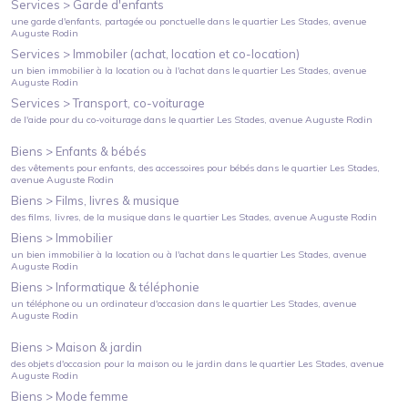
Services >
Garde d'enfants
une garde d'enfants, partagée ou ponctuelle
dans le quartier
Les Stades
, avenue
Auguste Rodin
Services >
Immobiler (achat, location et co-location)
un bien immobilier à la location ou à l'achat
dans le quartier
Les Stades
, avenue
Auguste Rodin
Services >
Transport, co-voiturage
de l'aide pour du co-voiturage
dans le quartier
Les Stades
, avenue Auguste Rodin
Biens >
Enfants & bébés
des vêtements pour enfants, des accessoires pour bébés
dans le quartier
Les Stades
,
avenue Auguste Rodin
Biens >
Films, livres & musique
des films, livres, de la musique
dans le quartier
Les Stades
, avenue Auguste Rodin
Biens >
Immobilier
un bien immobilier à la location ou à l'achat
dans le quartier
Les Stades
, avenue
Auguste Rodin
Biens >
Informatique & téléphonie
un téléphone ou un ordinateur d'occasion
dans le quartier
Les Stades
, avenue
Auguste Rodin
Biens >
Maison & jardin
des objets d'occasion pour la maison ou le jardin
dans le quartier
Les Stades
, avenue
Auguste Rodin
Biens >
Mode femme