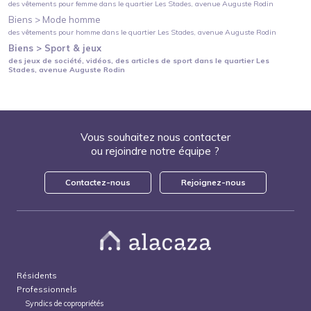
des vêtements pour femme
dans le quartier
Les Stades
, avenue Auguste Rodin
Biens >
Mode homme
des vêtements pour homme
dans le quartier
Les Stades
, avenue Auguste Rodin
Biens >
Sport & jeux
des jeux de société, vidéos, des articles de sport
dans le quartier
Les
Stades
, avenue Auguste Rodin
Vous souhaitez nous contacter
ou rejoindre notre équipe ?
Contactez-nous
Rejoignez-nous
Résidents
Professionnels
Syndics de copropriétés