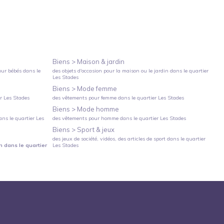
Biens >
Maison & jardin
our bébés
dans le
des objets d'occasion pour la maison ou le jardin
dans le quartier
Les Stades
Biens >
Mode femme
er
Les Stades
des vêtements pour femme
dans le quartier
Les Stades
Biens >
Mode homme
ns le quartier
Les
des vêtements pour homme
dans le quartier
Les Stades
Biens >
Sport & jeux
des jeux de société, vidéos, des articles de sport
dans le quartier
n
dans le quartier
Les Stades