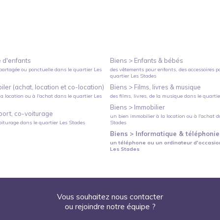
 d'enfants
Biens >
Enfants & bébés
partagée ou ponctuelle
dans le quartier
Les
des vêtements pour enfants, des accessoires p
quartier
Les Stades
ler (achat, location et co-location)
Biens >
Films, livres & musique
a location ou à l'achat
dans le quartier
Les
des films, livres, de la musique
dans le quarti
Biens >
Immobilier
port, co-voiturage
un bien immobilier à la location ou à l'achat
da
oiturage
dans le quartier
Les Stades
Stades
Biens >
Informatique & téléphonie
un téléphone ou un ordinateur d'occasio
Les Stades
Vous souhaitez nous contacter
ou rejoindre notre équipe ?