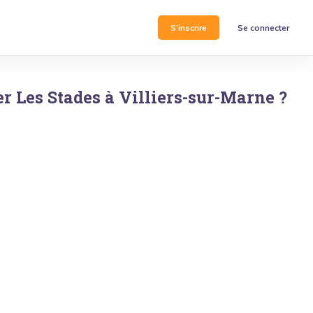
S'inscrire
Se connecter
er
Les Stades
à
Villiers-sur-Marne
?