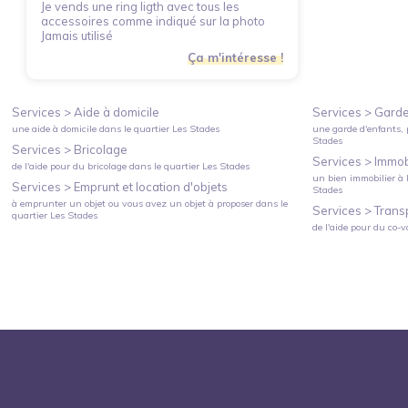
Je vends une ring ligth avec tous les
accessoires comme indiqué sur la photo
Jamais utilisé
Ça m'intéresse !
Services >
Aide à domicile
Services >
Garde
une aide à domicile
dans le quartier
Les Stades
une garde d'enfants, 
Stades
Services >
Bricolage
Services >
Immobi
de l'aide pour du bricolage
dans le quartier
Les Stades
un bien immobilier à l
Services >
Emprunt et location d'objets
Stades
à emprunter un objet ou vous avez un objet à proposer
dans le
Services >
Trans
quartier
Les Stades
de l'aide pour du co-v