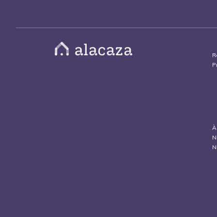
R
P
À
N
N