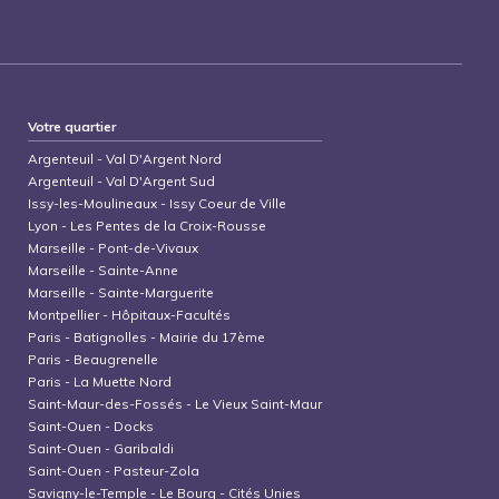
Votre quartier
Argenteuil
-
Val D'Argent Nord
Argenteuil
-
Val D'Argent Sud
Issy-les-Moulineaux
-
Issy Coeur de Ville
Lyon
-
Les Pentes de la Croix-Rousse
Marseille
-
Pont-de-Vivaux
Marseille
-
Sainte-Anne
Marseille
-
Sainte-Marguerite
Montpellier
-
Hôpitaux-Facultés
Paris
-
Batignolles - Mairie du 17ème
Paris
-
Beaugrenelle
Paris
-
La Muette Nord
Saint-Maur-des-Fossés
-
Le Vieux Saint-Maur
Saint-Ouen
-
Docks
Saint-Ouen
-
Garibaldi
Saint-Ouen
-
Pasteur-Zola
Savigny-le-Temple
-
Le Bourg - Cités Unies