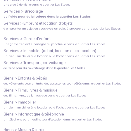
une aide à domicile
dans le quartier
Les Stades
Services >
Bricolage
de l'aide pour du bricolage
dans le quartier
Les Stades
Services >
Emprunt et location d'objets
à emprunter un objet ou vous avez un objet à proposer
dans le quartier
Les Stades
Services >
Garde d'enfants
une garde d'enfants, partagée ou ponctuelle
dans le quartier
Les Stades
Services >
Immobiler (achat, location et co-location)
un bien immobilier à la location ou à l'achat
dans le quartier
Les Stades
Services >
Transport, co-voiturage
de l'aide pour du co-voiturage
dans le quartier
Les Stades
Biens >
Enfants & bébés
des vêtements pour enfants, des accessoires pour bébés
dans le quartier
Les Stades
Biens >
Films, livres & musique
des films, livres, de la musique
dans le quartier
Les Stades
Biens >
Immobilier
un bien immobilier à la location ou à l'achat
dans le quartier
Les Stades
Biens >
Informatique & téléphonie
un téléphone ou un ordinateur d'occasion
dans le quartier
Les Stades
Biens >
Maison & jardin