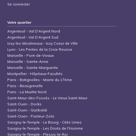
Se connecter
Votre quartier
Argenteuil
-
Val D'Argent Nord
Argenteuil
-
Val D'Argent Sud
Issy-les-Moulineaux
-
Issy Coeur de Ville
Lyon
-
Les Pentes de la Croix-Rousse
Marseille
-
Pont-de-Vivaux
Marseille
-
Sainte-Anne
Marseille
-
Sainte-Marguerite
Montpellier
-
Hôpitaux-Facultés
Paris
-
Batignolles - Mairie du 17ème
Paris
-
Beaugrenelle
Paris
-
La Muette Nord
Saint-Maur-des-Fossés
-
Le Vieux Saint-Maur
Saint-Ouen
-
Docks
Saint-Ouen
-
Garibaldi
Saint-Ouen
-
Pasteur-Zola
Savigny-le-Temple
-
Le Bourg - Cités Unies
Savigny-le-Temple
-
Les Droits de l'Homme
Savigny-le-Temple
-
Plessis-le-Roi