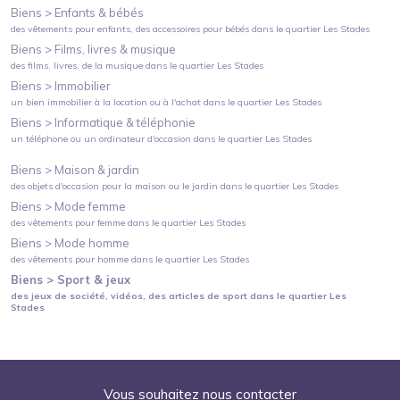
Biens >
Enfants & bébés
des vêtements pour enfants, des accessoires pour bébés
dans le quartier
Les Stades
Biens >
Films, livres & musique
des films, livres, de la musique
dans le quartier
Les Stades
Biens >
Immobilier
un bien immobilier à la location ou à l'achat
dans le quartier
Les Stades
Biens >
Informatique & téléphonie
un téléphone ou un ordinateur d'occasion
dans le quartier
Les Stades
Biens >
Maison & jardin
des objets d'occasion pour la maison ou le jardin
dans le quartier
Les Stades
Biens >
Mode femme
des vêtements pour femme
dans le quartier
Les Stades
Biens >
Mode homme
des vêtements pour homme
dans le quartier
Les Stades
Biens >
Sport & jeux
des jeux de société, vidéos, des articles de sport
dans le quartier
Les
Stades
Vous souhaitez nous contacter