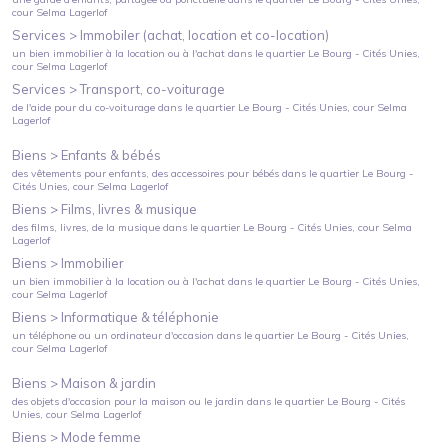
cour Selma Lagerlof
Services >
Immobiler (achat, location et co-location)
un bien immobilier à la location ou à l'achat
dans le quartier
Le Bourg - Cités Unies
,
cour Selma Lagerlof
Services >
Transport, co-voiturage
de l'aide pour du co-voiturage
dans le quartier
Le Bourg - Cités Unies
, cour Selma
Lagerlof
Biens >
Enfants & bébés
des vêtements pour enfants, des accessoires pour bébés
dans le quartier
Le Bourg -
Cités Unies
, cour Selma Lagerlof
Biens >
Films, livres & musique
des films, livres, de la musique
dans le quartier
Le Bourg - Cités Unies
, cour Selma
Lagerlof
Biens >
Immobilier
un bien immobilier à la location ou à l'achat
dans le quartier
Le Bourg - Cités Unies
,
cour Selma Lagerlof
Biens >
Informatique & téléphonie
un téléphone ou un ordinateur d'occasion
dans le quartier
Le Bourg - Cités Unies
,
cour Selma Lagerlof
Biens >
Maison & jardin
des objets d'occasion pour la maison ou le jardin
dans le quartier
Le Bourg - Cités
Unies
, cour Selma Lagerlof
Biens >
Mode femme