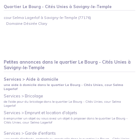
Quartier
Le Bourg - Cités Unies
à
Savigny-le-Temple
cour Selma Lagerlof à Savigny-le-Temple (77176)
Domaine Désirée Clary
Petites annonces dans le quartier
Le Bourg - Cités Unies
à
Savigny-le-Temple
Services >
Aide à domicile
une aide à domicile
dans le quartier
Le Bourg - Cités Unies
, cour Selma
Lagerlof
Services >
Bricolage
de l'aide pour du bricolage
dans le quartier
Le Bourg - Cités Unies
, cour Selma
Lagerlof
Services >
Emprunt et location d'objets
à emprunter un objet ou vous avez un objet à proposer
dans le quartier
Le Bourg -
Cités Unies
, cour Selma Lagerlof
Services >
Garde d'enfants
une garde d'enfants, partagée ou ponctuelle
dans le quartier
Le Bourg - Cités Unies
,