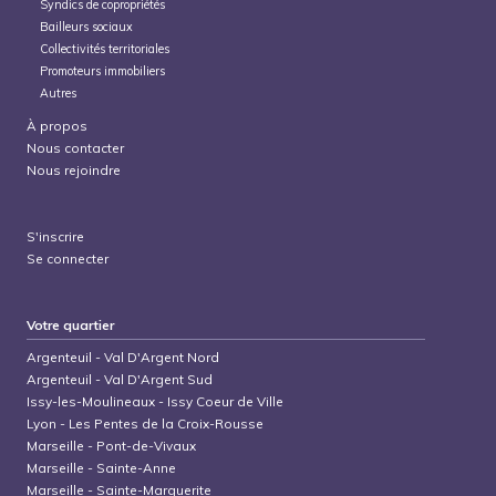
Syndics de copropriétés
Bailleurs sociaux
Collectivités territoriales
Promoteurs immobiliers
Autres
À propos
Nous contacter
Nous rejoindre
S'inscrire
Se connecter
Votre quartier
Argenteuil
-
Val D'Argent Nord
Argenteuil
-
Val D'Argent Sud
Issy-les-Moulineaux
-
Issy Coeur de Ville
Lyon
-
Les Pentes de la Croix-Rousse
Marseille
-
Pont-de-Vivaux
Marseille
-
Sainte-Anne
Marseille
-
Sainte-Marguerite