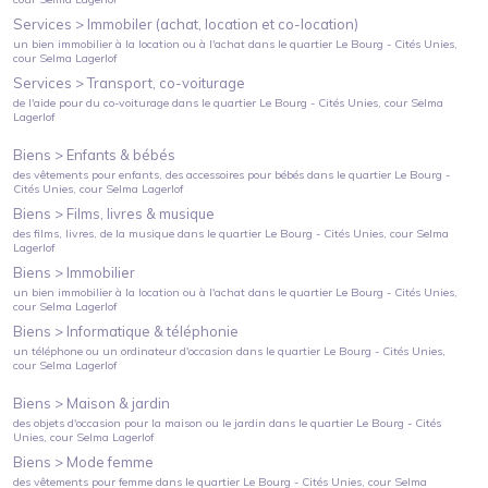
Services >
Immobiler (achat, location et co-location)
un bien immobilier à la location ou à l'achat
dans le quartier
Le Bourg - Cités Unies
,
cour Selma Lagerlof
Services >
Transport, co-voiturage
de l'aide pour du co-voiturage
dans le quartier
Le Bourg - Cités Unies
, cour Selma
Lagerlof
Biens >
Enfants & bébés
des vêtements pour enfants, des accessoires pour bébés
dans le quartier
Le Bourg -
Cités Unies
, cour Selma Lagerlof
Biens >
Films, livres & musique
des films, livres, de la musique
dans le quartier
Le Bourg - Cités Unies
, cour Selma
Lagerlof
Biens >
Immobilier
un bien immobilier à la location ou à l'achat
dans le quartier
Le Bourg - Cités Unies
,
cour Selma Lagerlof
Biens >
Informatique & téléphonie
un téléphone ou un ordinateur d'occasion
dans le quartier
Le Bourg - Cités Unies
,
cour Selma Lagerlof
Biens >
Maison & jardin
des objets d'occasion pour la maison ou le jardin
dans le quartier
Le Bourg - Cités
Unies
, cour Selma Lagerlof
Biens >
Mode femme
des vêtements pour femme
dans le quartier
Le Bourg - Cités Unies
, cour Selma