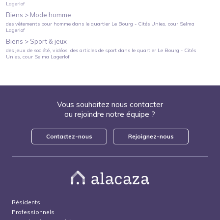
Lagerlof
Biens >
Mode homme
des vêtements pour homme
dans le quartier
Le Bourg - Cités Unies
, cour Selma
Lagerlof
Biens >
Sport & jeux
des jeux de société, vidéos, des articles de sport
dans le quartier
Le Bourg - Cités
Unies
, cour Selma Lagerlof
Vous souhaitez nous contacter
ou rejoindre notre équipe ?
Contactez-nous
Rejoignez-nous
Résidents
Professionnels