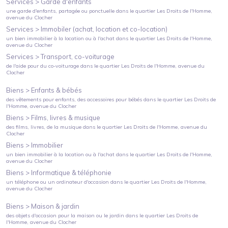
Services >
Garde d'enfants
une garde d'enfants, partagée ou ponctuelle
dans le quartier
Les Droits de l'Homme
,
avenue du Clocher
Services >
Immobiler (achat, location et co-location)
un bien immobilier à la location ou à l'achat
dans le quartier
Les Droits de l'Homme
,
avenue du Clocher
Services >
Transport, co-voiturage
de l'aide pour du co-voiturage
dans le quartier
Les Droits de l'Homme
, avenue du
Clocher
Biens >
Enfants & bébés
des vêtements pour enfants, des accessoires pour bébés
dans le quartier
Les Droits de
l'Homme
, avenue du Clocher
Biens >
Films, livres & musique
des films, livres, de la musique
dans le quartier
Les Droits de l'Homme
, avenue du
Clocher
Biens >
Immobilier
un bien immobilier à la location ou à l'achat
dans le quartier
Les Droits de l'Homme
,
avenue du Clocher
Biens >
Informatique & téléphonie
un téléphone ou un ordinateur d'occasion
dans le quartier
Les Droits de l'Homme
,
avenue du Clocher
Biens >
Maison & jardin
des objets d'occasion pour la maison ou le jardin
dans le quartier
Les Droits de
l'Homme
, avenue du Clocher