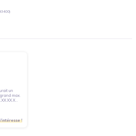
93400)
urait un
 grand max.
XX.XX.X...
'intéresse !