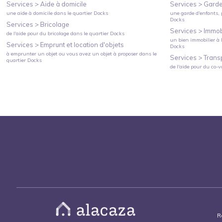
Services >
Aide à domicile
Services >
Garde
une aide à domicile
dans le quartier
Docks
une garde d'enfants, 
Docks
Services >
Bricolage
Services >
Immobi
de l'aide pour du bricolage
dans le quartier
Docks
un bien immobilier à l
Services >
Emprunt et location d'objets
Docks
à emprunter un objet ou vous avez un objet à proposer
dans le
Services >
Trans
quartier
Docks
de l'aide pour du co-v
R