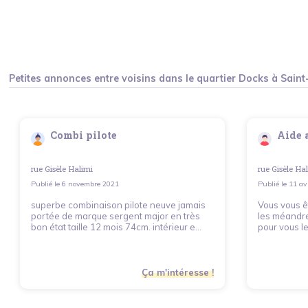
Petites annonces entre voisins dans le quartier
Docks
à
Sain
Combi pilote
Aide 
rue Gisèle Halimi
rue Gisèle Ha
Publié le
6 novembre 2021
Publié le
11 av
superbe combinaison pilote neuve jamais
Vous vous ê
portée de marque sergent major en très
les méandre
bon état taille 12 mois 74cm. intérieur e...
pour vous le
Ça m'intéresse !