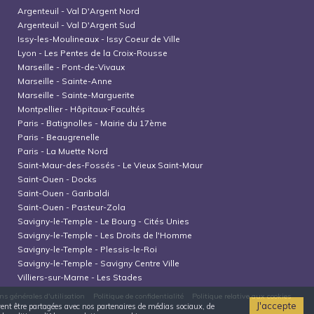
Argenteuil
-
Val D'Argent Nord
Argenteuil
-
Val D'Argent Sud
Issy-les-Moulineaux
-
Issy Coeur de Ville
Lyon
-
Les Pentes de la Croix-Rousse
Marseille
-
Pont-de-Vivaux
Marseille
-
Sainte-Anne
Marseille
-
Sainte-Marguerite
Montpellier
-
Hôpitaux-Facultés
Paris
-
Batignolles - Mairie du 17ème
Paris
-
Beaugrenelle
Paris
-
La Muette Nord
Saint-Maur-des-Fossés
-
Le Vieux Saint-Maur
Saint-Ouen
-
Docks
Saint-Ouen
-
Garibaldi
Saint-Ouen
-
Pasteur-Zola
Savigny-le-Temple
-
Le Bourg - Cités Unies
Savigny-le-Temple
-
Les Droits de l'Homme
Savigny-le-Temple
-
Plessis-le-Roi
Savigny-le-Temple
-
Savigny Centre Ville
Villiers-sur-Marne
-
Les Stades
ns générales d'utilisation
Politique de confidentialité
Politique relative aux cookies
J'accepte
uvent être partagées avec nos partenaires de médias sociaux, de