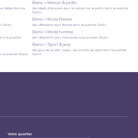
Biens >
Maison & jardin
our bébés
dans le
des objets d'occasion pour la maison ou le jardin
dans le quartier
Docks
Biens >
Mode femme
er
Docks
des vêtements pour femme
dans le quartier
Docks
Biens >
Mode homme
ns le quartier
des vêtements pour homme
dans le quartier
Docks
Biens >
Sport & jeux
des jeux de société, vidéos, des articles de sport
dans le quartier
 le quartier
Docks
Docks
Votre quartier