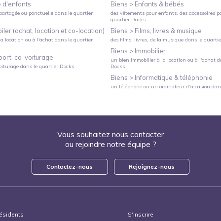
 d'enfants
Biens >
Enfants & bébés
partagée ou ponctuelle
dans le quartier
des vêtements pour enfants, des accessoires p
quartier
Docks
ler (achat, location et co-location)
Biens >
Films, livres & musique
a location ou à l'achat
dans le quartier
des films, livres, de la musique
dans le quarti
Biens >
Immobilier
port, co-voiturage
un bien immobilier à la location ou à l'achat
da
oiturage
dans le quartier
Docks
Docks
Biens >
Informatique & téléphonie
un téléphone ou un ordinateur d'occasion
dans
Vous souhaitez nous contacter
ou rejoindre notre équipe ?
Contactez-nous
Rejoignez-nous
ésidents
S'inscrire