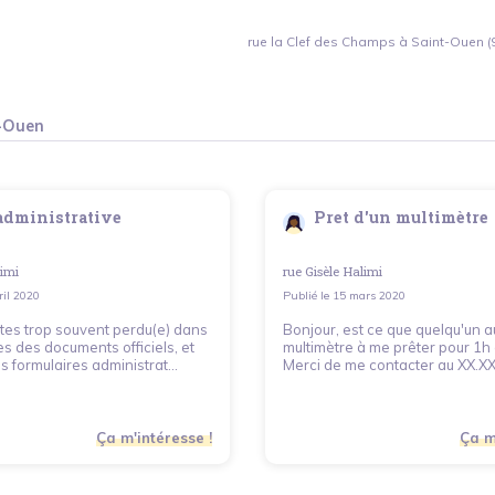
rue la Clef des Champs à Saint-Ouen (
t-Ouen
administrative
Pret d'un multimètre
limi
rue Gisèle Halimi
ril 2020
Publié le
15 mars 2020
tes trop souvent perdu(e) dans
Bonjour, est ce que quelqu'un a
s des documents officiels, et
multimètre à me prêter pour 1h
s formulaires administrat...
Merci de me contacter au XX.XX.
Ça m'intéresse !
Ça m