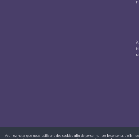
P
À
N
N
Veuillez noter que nous utilisons des cookies afin de personnaliser le contenu, d'offrir