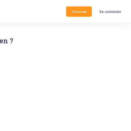
S'inscrire
Se connecter
uen
?