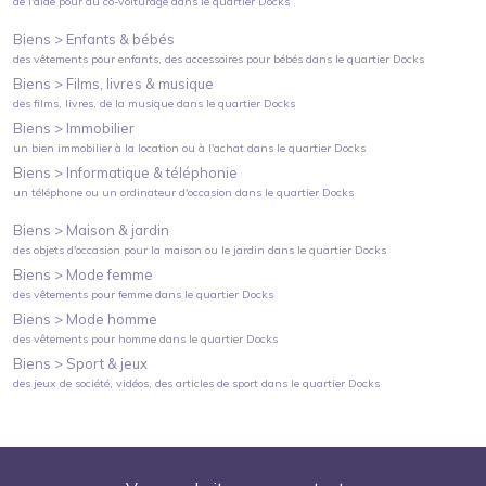
de l'aide pour du co-voiturage
dans le quartier
Docks
Biens >
Enfants & bébés
des vêtements pour enfants, des accessoires pour bébés
dans le quartier
Docks
Biens >
Films, livres & musique
des films, livres, de la musique
dans le quartier
Docks
Biens >
Immobilier
un bien immobilier à la location ou à l'achat
dans le quartier
Docks
Biens >
Informatique & téléphonie
un téléphone ou un ordinateur d'occasion
dans le quartier
Docks
Biens >
Maison & jardin
des objets d'occasion pour la maison ou le jardin
dans le quartier
Docks
Biens >
Mode femme
des vêtements pour femme
dans le quartier
Docks
Biens >
Mode homme
des vêtements pour homme
dans le quartier
Docks
Biens >
Sport & jeux
des jeux de société, vidéos, des articles de sport
dans le quartier
Docks