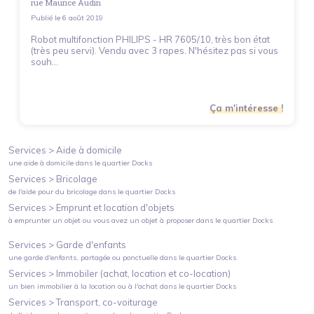
rue Maurice Audin
Publié le
6 août 2019
Robot multifonction PHILIPS - HR 7605/10, très bon état
(très peu servi). Vendu avec 3 rapes. N'hésitez pas si vous
souh...
Ça m'intéresse !
Services >
Aide à domicile
une aide à domicile
dans le quartier
Docks
Services >
Bricolage
de l'aide pour du bricolage
dans le quartier
Docks
Services >
Emprunt et location d'objets
à emprunter un objet ou vous avez un objet à proposer
dans le quartier
Docks
Services >
Garde d'enfants
une garde d'enfants, partagée ou ponctuelle
dans le quartier
Docks
Services >
Immobiler (achat, location et co-location)
un bien immobilier à la location ou à l'achat
dans le quartier
Docks
Services >
Transport, co-voiturage