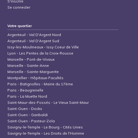
S'inscrire
Se connecter
Votre quartier
Argenteuil
-
Val D'Argent Nord
Argenteuil
-
Val D'Argent Sud
Issy-les-Moulineaux
-
Issy Coeur de Ville
Lyon
-
Les Pentes de la Croix-Rousse
Marseille
-
Pont-de-Vivaux
Marseille
-
Sainte-Anne
Marseille
-
Sainte-Marguerite
Montpellier
-
Hôpitaux-Facultés
Paris
-
Batignolles - Mairie du 17ème
Paris
-
Beaugrenelle
Paris
-
La Muette Nord
Saint-Maur-des-Fossés
-
Le Vieux Saint-Maur
Saint-Ouen
-
Docks
Saint-Ouen
-
Garibaldi
Saint-Ouen
-
Pasteur-Zola
Savigny-le-Temple
-
Le Bourg - Cités Unies
Savigny-le-Temple
-
Les Droits de l'Homme