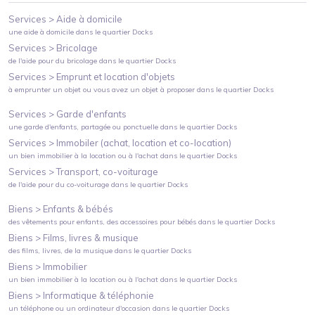
Services >
Aide à domicile
une aide à domicile
dans le quartier
Docks
Services >
Bricolage
de l'aide pour du bricolage
dans le quartier
Docks
Services >
Emprunt et location d'objets
à emprunter un objet ou vous avez un objet à proposer
dans le quartier
Docks
Services >
Garde d'enfants
une garde d'enfants, partagée ou ponctuelle
dans le quartier
Docks
Services >
Immobiler (achat, location et co-location)
un bien immobilier à la location ou à l'achat
dans le quartier
Docks
Services >
Transport, co-voiturage
de l'aide pour du co-voiturage
dans le quartier
Docks
Biens >
Enfants & bébés
des vêtements pour enfants, des accessoires pour bébés
dans le quartier
Docks
Biens >
Films, livres & musique
des films, livres, de la musique
dans le quartier
Docks
Biens >
Immobilier
un bien immobilier à la location ou à l'achat
dans le quartier
Docks
Biens >
Informatique & téléphonie
un téléphone ou un ordinateur d'occasion
dans le quartier
Docks