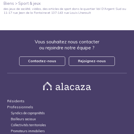
Biens >
Sport & jeux
des jeux de société, vidéos, des articles de sport
dans le quartier
Val D'Argent Sud
au
11-17 rue Jean de la Fontaine et 137-143 rue Louis Lherault
Vous souhaitez nous contacter
ou rejoindre notre équipe ?
Contactez-nous
Rejoignez-nous
Résidents
Professionnels
Syndics de copropriétés
Bailleurs sociaux
Collectivités territoriales
Promoteurs immobiliers