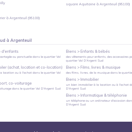
lly
square Aquitaine à Argenteuil (95100)
rier à Argenteuil (95100)
Sud
à
Argenteuil
 d'enfants
Biens >
Enfants & bébés
partagée ou ponctuelle
dans le quartier
Val
des vêtements pour enfants, des accessoires p
quartier
Val D'Argent Sud
ler (achat, location et co-location)
Biens >
Films, livres & musique
a location ou à l'achat
dans le quartier
Val
des films, livres, de la musique
dans le quarti
Biens >
Immobilier
port, co-voiturage
un bien immobilier à la location ou à l'achat
da
oiturage
dans le quartier
Val D'Argent Sud
D'Argent Sud
Biens >
Informatique & téléphonie
un téléphone ou un ordinateur d'occasion
dans
D'Argent Sud