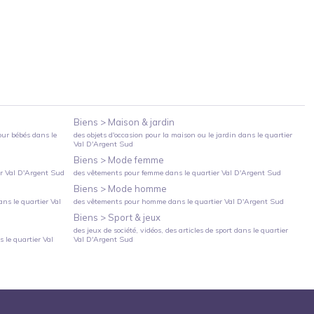
Biens >
Maison & jardin
our bébés
dans le
des objets d'occasion pour la maison ou le jardin
dans le quartier
Val D'Argent Sud
Biens >
Mode femme
er
Val D'Argent Sud
des vêtements pour femme
dans le quartier
Val D'Argent Sud
Biens >
Mode homme
ns le quartier
Val
des vêtements pour homme
dans le quartier
Val D'Argent Sud
Biens >
Sport & jeux
des jeux de société, vidéos, des articles de sport
dans le quartier
 le quartier
Val
Val D'Argent Sud