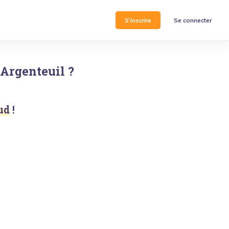
S'inscrire
Se connecter
Argenteuil
?
ud
!