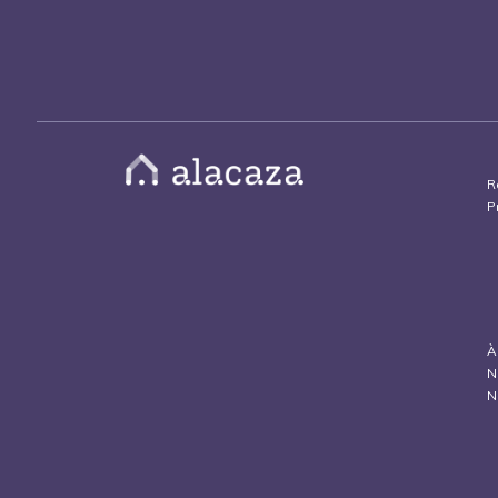
R
P
À
N
N