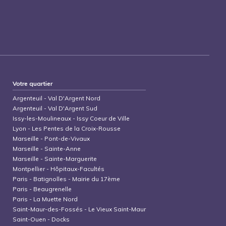
Votre quartier
Argenteuil
-
Val D'Argent Nord
Argenteuil
-
Val D'Argent Sud
Issy-les-Moulineaux
-
Issy Coeur de Ville
Lyon
-
Les Pentes de la Croix-Rousse
Marseille
-
Pont-de-Vivaux
Marseille
-
Sainte-Anne
Marseille
-
Sainte-Marguerite
Montpellier
-
Hôpitaux-Facultés
Paris
-
Batignolles - Mairie du 17ème
Paris
-
Beaugrenelle
Paris
-
La Muette Nord
Saint-Maur-des-Fossés
-
Le Vieux Saint-Maur
Saint-Ouen
-
Docks