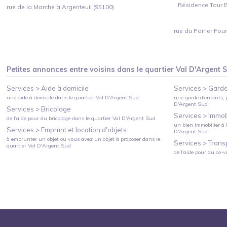
Résidence Tour Bi
rue de la Marche à Argenteuil (95100)
rue du Poirier Four
Petites annonces entre voisins dans le quartier
Val D'Argent 
Services >
Aide à domicile
Services >
Garde
une aide à domicile
dans le quartier
Val D'Argent Sud
une garde d'enfants, 
D'Argent Sud
Services >
Bricolage
Services >
Immobi
de l'aide pour du bricolage
dans le quartier
Val D'Argent Sud
un bien immobilier à l
Services >
Emprunt et location d'objets
D'Argent Sud
à emprunter un objet ou vous avez un objet à proposer
dans le
Services >
Trans
quartier
Val D'Argent Sud
de l'aide pour du co-v