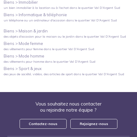
Biens >
Immobilier
un bien immobilier à la location ou à l'achat
dans le quartier
Val D'Argent Sud
Biens >
Informatique & téléphonie
un téléphone ou un ordinateur d'occasion
dans le quartier
Val D'Argent Sud
Biens >
Maison & jardin
des objets d'occasion pour la maison ou le jardin
dans le quartier
Val D'Argent Sud
Biens >
Mode femme
des vêtements pour femme
dans le quartier
Val D'Argent Sud
Biens >
Mode homme
des vêtements pour homme
dans le quartier
Val D'Argent Sud
Biens >
Sport & jeux
des jeux de société, vidéos, des articles de sport
dans le quartier
Val D'Argent Sud
Vous souhaitez nous contacter
ou rejoindre notre équipe ?
Contactez-nous
Rejoignez-nous