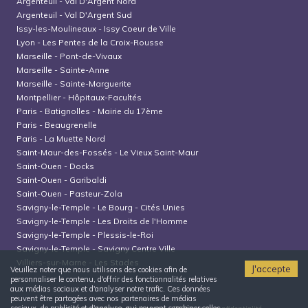
Argenteuil
-
Val D'Argent Nord
Argenteuil
-
Val D'Argent Sud
Issy-les-Moulineaux
-
Issy Coeur de Ville
Lyon
-
Les Pentes de la Croix-Rousse
Marseille
-
Pont-de-Vivaux
Marseille
-
Sainte-Anne
Marseille
-
Sainte-Marguerite
Montpellier
-
Hôpitaux-Facultés
Paris
-
Batignolles - Mairie du 17ème
Paris
-
Beaugrenelle
Paris
-
La Muette Nord
Saint-Maur-des-Fossés
-
Le Vieux Saint-Maur
Saint-Ouen
-
Docks
Saint-Ouen
-
Garibaldi
Saint-Ouen
-
Pasteur-Zola
Savigny-le-Temple
-
Le Bourg - Cités Unies
Savigny-le-Temple
-
Les Droits de l'Homme
Savigny-le-Temple
-
Plessis-le-Roi
Savigny-le-Temple
-
Savigny Centre Ville
Villiers-sur-Marne
-
Les Stades
J'accepte
Veuillez noter que nous utilisons des cookies afin de
personnaliser le contenu, d'offrir des fonctionnalités relatives
aux médias sociaux et d'analyser notre trafic. Ces données
peuvent être partagées avec nos partenaires de médias