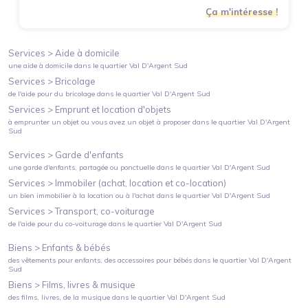
Ça m'intéresse !
Services >
Aide à domicile
une aide à domicile
dans le quartier
Val D'Argent Sud
Services >
Bricolage
de l'aide pour du bricolage
dans le quartier
Val D'Argent Sud
Services >
Emprunt et location d'objets
à emprunter un objet ou vous avez un objet à proposer
dans le quartier
Val D'Argent
Sud
Services >
Garde d'enfants
une garde d'enfants, partagée ou ponctuelle
dans le quartier
Val D'Argent Sud
Services >
Immobiler (achat, location et co-location)
un bien immobilier à la location ou à l'achat
dans le quartier
Val D'Argent Sud
Services >
Transport, co-voiturage
de l'aide pour du co-voiturage
dans le quartier
Val D'Argent Sud
Biens >
Enfants & bébés
des vêtements pour enfants, des accessoires pour bébés
dans le quartier
Val D'Argent
Sud
Biens >
Films, livres & musique
des films, livres, de la musique
dans le quartier
Val D'Argent Sud