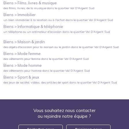
Biens >
Films, livres & musique
des films, livres, de la musique
dans le quartier
Val D'Argent Sud
Biens >
Immobilier
un bien immobilier à la location ou à l'achat
dans le quartier
Val D'Argent Sud
Biens >
Informatique & téléphonie
un téléphone ou un ordinateur d'occasion
dans le quartier
Val D'Argent Sud
Biens >
Maison & jardin
des objets d'occasion pour la maison ou le jardin
dans le quartier
Val D'Argent Sud
Biens >
Mode femme
des vêtements pour femme
dans le quartier
Val D'Argent Sud
Biens >
Mode homme
des vêtements pour homme
dans le quartier
Val D'Argent Sud
Biens >
Sport & jeux
des jeux de société, vidéos, des articles de sport
dans le quartier
Val D'Argent Sud
Vous souhaitez nous contacter
ou rejoindre notre équipe ?