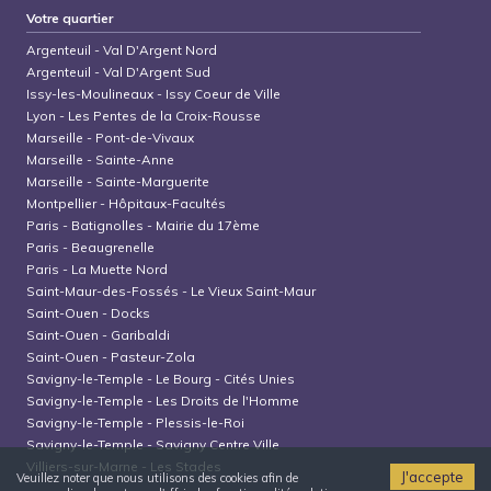
Votre quartier
Argenteuil
-
Val D'Argent Nord
Argenteuil
-
Val D'Argent Sud
Issy-les-Moulineaux
-
Issy Coeur de Ville
Lyon
-
Les Pentes de la Croix-Rousse
Marseille
-
Pont-de-Vivaux
Marseille
-
Sainte-Anne
Marseille
-
Sainte-Marguerite
Montpellier
-
Hôpitaux-Facultés
Paris
-
Batignolles - Mairie du 17ème
Paris
-
Beaugrenelle
Paris
-
La Muette Nord
Saint-Maur-des-Fossés
-
Le Vieux Saint-Maur
Saint-Ouen
-
Docks
Saint-Ouen
-
Garibaldi
Saint-Ouen
-
Pasteur-Zola
Savigny-le-Temple
-
Le Bourg - Cités Unies
Savigny-le-Temple
-
Les Droits de l'Homme
Savigny-le-Temple
-
Plessis-le-Roi
Savigny-le-Temple
-
Savigny Centre Ville
Villiers-sur-Marne
-
Les Stades
J'accepte
Veuillez noter que nous utilisons des cookies afin de