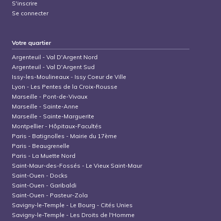
S'inscrire
Se connecter
Votre quartier
Argenteuil
-
Val D'Argent Nord
Argenteuil
-
Val D'Argent Sud
Issy-les-Moulineaux
-
Issy Coeur de Ville
Lyon
-
Les Pentes de la Croix-Rousse
Marseille
-
Pont-de-Vivaux
Marseille
-
Sainte-Anne
Marseille
-
Sainte-Marguerite
Montpellier
-
Hôpitaux-Facultés
Paris
-
Batignolles - Mairie du 17ème
Paris
-
Beaugrenelle
Paris
-
La Muette Nord
Saint-Maur-des-Fossés
-
Le Vieux Saint-Maur
Saint-Ouen
-
Docks
Saint-Ouen
-
Garibaldi
Saint-Ouen
-
Pasteur-Zola
Savigny-le-Temple
-
Le Bourg - Cités Unies
Savigny-le-Temple
-
Les Droits de l'Homme