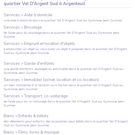
quartier
Val D'Argent Sud
à
Argenteuil
Services >
Aide à domicile
une aide à domicile
dans le quartier
Val D'Argent Sud
au
Gymnase Jean Guimier
Services >
Bricolage
de l'aide pour du bricolage
dans le quartier
Val D'Argent Sud
au
Gymnase Jean
Guimier
Services >
Emprunt et location d'objets
à emprunter un objet ou vous avez un objet à proposer
dans le quartier
Val D'Argent
Sud
au
Gymnase Jean Guimier
Services >
Garde d'enfants
une garde d'enfants, partagée ou ponctuelle
dans le quartier
Val D'Argent Sud
au
Gymnase Jean Guimier
Services >
Immobiler (achat, location et co-location)
un bien immobilier à la location ou à l'achat
dans le quartier
Val D'Argent Sud
au
Gymnase Jean Guimier
Services >
Transport, co-voiturage
de l'aide pour du co-voiturage
dans le quartier
Val D'Argent Sud
au
Gymnase Jean
Guimier
Biens >
Enfants & bébés
des vêtements pour enfants, des accessoires pour bébés
dans le quartier
Val D'Argent
Sud
au
Gymnase Jean Guimier
Biens >
Films, livres & musique