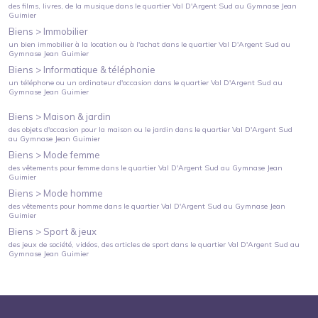
des films, livres, de la musique
dans le quartier
Val D'Argent Sud
au
Gymnase Jean
Guimier
Biens >
Immobilier
un bien immobilier à la location ou à l'achat
dans le quartier
Val D'Argent Sud
au
Gymnase Jean Guimier
Biens >
Informatique & téléphonie
un téléphone ou un ordinateur d'occasion
dans le quartier
Val D'Argent Sud
au
Gymnase Jean Guimier
Biens >
Maison & jardin
des objets d'occasion pour la maison ou le jardin
dans le quartier
Val D'Argent Sud
au
Gymnase Jean Guimier
Biens >
Mode femme
des vêtements pour femme
dans le quartier
Val D'Argent Sud
au
Gymnase Jean
Guimier
Biens >
Mode homme
des vêtements pour homme
dans le quartier
Val D'Argent Sud
au
Gymnase Jean
Guimier
Biens >
Sport & jeux
des jeux de société, vidéos, des articles de sport
dans le quartier
Val D'Argent Sud
au
Gymnase Jean Guimier