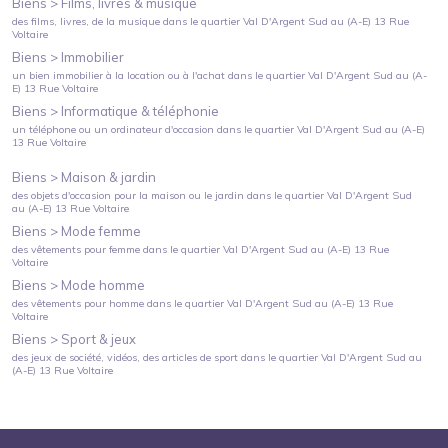
Biens >
Films, livres & musique
des films, livres, de la musique
dans le quartier
Val D'Argent Sud
au
(A-E) 13 Rue
Voltaire
Biens >
Immobilier
un bien immobilier à la location ou à l'achat
dans le quartier
Val D'Argent Sud
au
(A-
E) 13 Rue Voltaire
Biens >
Informatique & téléphonie
un téléphone ou un ordinateur d'occasion
dans le quartier
Val D'Argent Sud
au
(A-E)
13 Rue Voltaire
Biens >
Maison & jardin
des objets d'occasion pour la maison ou le jardin
dans le quartier
Val D'Argent Sud
au
(A-E) 13 Rue Voltaire
Biens >
Mode femme
des vêtements pour femme
dans le quartier
Val D'Argent Sud
au
(A-E) 13 Rue
Voltaire
Biens >
Mode homme
des vêtements pour homme
dans le quartier
Val D'Argent Sud
au
(A-E) 13 Rue
Voltaire
Biens >
Sport & jeux
des jeux de société, vidéos, des articles de sport
dans le quartier
Val D'Argent Sud
au
(A-E) 13 Rue Voltaire