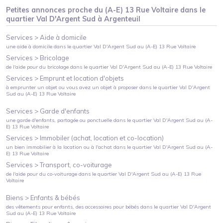
Petites annonces proche du
(A-E) 13 Rue Voltaire
dans le
quartier
Val D'Argent Sud
à
Argenteuil
Services >
Aide à domicile
une aide à domicile
dans le quartier
Val D'Argent Sud
au
(A-E) 13 Rue Voltaire
Services >
Bricolage
de l'aide pour du bricolage
dans le quartier
Val D'Argent Sud
au
(A-E) 13 Rue Voltaire
Services >
Emprunt et location d'objets
à emprunter un objet ou vous avez un objet à proposer
dans le quartier
Val D'Argent
Sud
au
(A-E) 13 Rue Voltaire
Services >
Garde d'enfants
une garde d'enfants, partagée ou ponctuelle
dans le quartier
Val D'Argent Sud
au
(A-
E) 13 Rue Voltaire
Services >
Immobiler (achat, location et co-location)
un bien immobilier à la location ou à l'achat
dans le quartier
Val D'Argent Sud
au
(A-
E) 13 Rue Voltaire
Services >
Transport, co-voiturage
de l'aide pour du co-voiturage
dans le quartier
Val D'Argent Sud
au
(A-E) 13 Rue
Voltaire
Biens >
Enfants & bébés
des vêtements pour enfants, des accessoires pour bébés
dans le quartier
Val D'Argent
Sud
au
(A-E) 13 Rue Voltaire