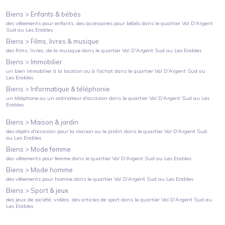
Biens >
Enfants & bébés
des vêtements pour enfants, des accessoires pour bébés
dans le quartier
Val D'Argent
Sud
au
Les Erables
Biens >
Films, livres & musique
des films, livres, de la musique
dans le quartier
Val D'Argent Sud
au
Les Erables
Biens >
Immobilier
un bien immobilier à la location ou à l'achat
dans le quartier
Val D'Argent Sud
au
Les Erables
Biens >
Informatique & téléphonie
un téléphone ou un ordinateur d'occasion
dans le quartier
Val D'Argent Sud
au
Les
Erables
Biens >
Maison & jardin
des objets d'occasion pour la maison ou le jardin
dans le quartier
Val D'Argent Sud
au
Les Erables
Biens >
Mode femme
des vêtements pour femme
dans le quartier
Val D'Argent Sud
au
Les Erables
Biens >
Mode homme
des vêtements pour homme
dans le quartier
Val D'Argent Sud
au
Les Erables
Biens >
Sport & jeux
des jeux de société, vidéos, des articles de sport
dans le quartier
Val D'Argent Sud
au
Les Erables