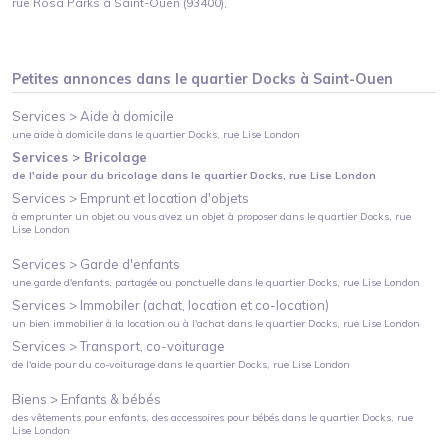
rue Rosa Parks à Saint-Ouen (93400),
Petites annonces dans le quartier
Docks
à
Saint-Ouen
Services >
Aide à domicile
une aide à domicile
dans le quartier
Docks
, rue Lise London
Services >
Bricolage
de l'aide pour du bricolage
dans le quartier
Docks
, rue Lise London
Services >
Emprunt et location d'objets
à emprunter un objet ou vous avez un objet à proposer
dans le quartier
Docks
, rue
Lise London
Services >
Garde d'enfants
une garde d'enfants, partagée ou ponctuelle
dans le quartier
Docks
, rue Lise London
Services >
Immobiler (achat, location et co-location)
un bien immobilier à la location ou à l'achat
dans le quartier
Docks
, rue Lise London
Services >
Transport, co-voiturage
de l'aide pour du co-voiturage
dans le quartier
Docks
, rue Lise London
Biens >
Enfants & bébés
des vêtements pour enfants, des accessoires pour bébés
dans le quartier
Docks
, rue
Lise London