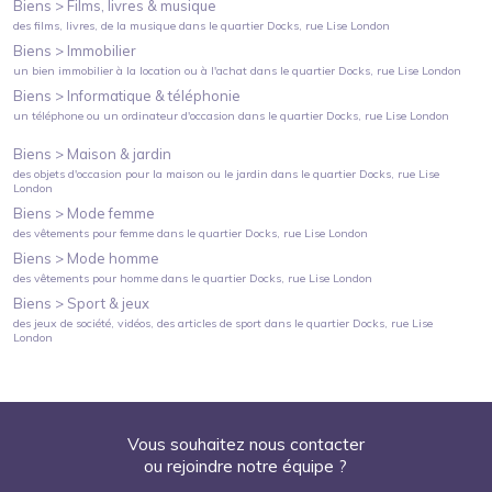
Biens >
Films, livres & musique
des films, livres, de la musique
dans le quartier
Docks
, rue Lise London
Biens >
Immobilier
un bien immobilier à la location ou à l'achat
dans le quartier
Docks
, rue Lise London
Biens >
Informatique & téléphonie
un téléphone ou un ordinateur d'occasion
dans le quartier
Docks
, rue Lise London
Biens >
Maison & jardin
des objets d'occasion pour la maison ou le jardin
dans le quartier
Docks
, rue Lise
London
Biens >
Mode femme
des vêtements pour femme
dans le quartier
Docks
, rue Lise London
Biens >
Mode homme
des vêtements pour homme
dans le quartier
Docks
, rue Lise London
Biens >
Sport & jeux
des jeux de société, vidéos, des articles de sport
dans le quartier
Docks
, rue Lise
London
Vous souhaitez nous contacter
ou rejoindre notre équipe ?