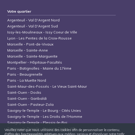
Votre quartier
Argenteuil
-
Val D'Argent Nord
Argenteuil
-
Val D'Argent Sud
Issy-les-Moulineaux
-
Issy Coeur de Ville
Lyon
-
Les Pentes de la Croix-Rousse
Marseille
-
Pont-de-Vivaux
Marseille
-
Sainte-Anne
Marseille
-
Sainte-Marguerite
Montpellier
-
Hôpitaux-Facultés
Paris
-
Batignolles - Mairie du 17ème
Paris
-
Beaugrenelle
Paris
-
La Muette Nord
Saint-Maur-des-Fossés
-
Le Vieux Saint-Maur
Saint-Ouen
-
Docks
Saint-Ouen
-
Garibaldi
Saint-Ouen
-
Pasteur-Zola
Savigny-le-Temple
-
Le Bourg - Cités Unies
Savigny-le-Temple
-
Les Droits de l'Homme
Savigny-le-Temple
-
Plessis-le-Roi
Savigny-le-Temple
-
Savigny Centre Ville
Veuillez noter que nous utilisons des cookies afin de personnaliser le contenu,
d'offrir des fonctionnalités relatives aux médias sociaux et d'analyser notre trafic.
Villiers-sur-Marne
-
Les Stades