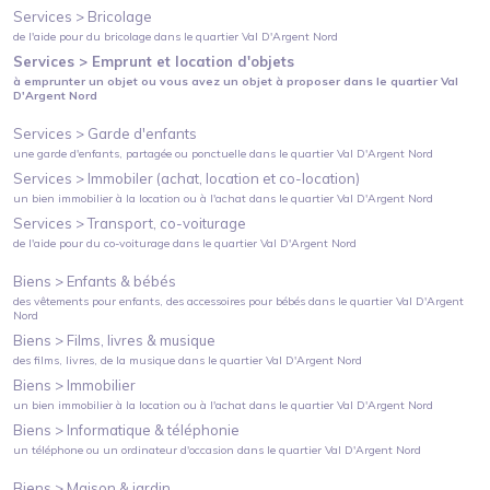
Services >
Bricolage
de l'aide pour du bricolage
dans le quartier
Val D'Argent Nord
Services >
Emprunt et location d'objets
à emprunter un objet ou vous avez un objet à proposer
dans le quartier
Val
D'Argent Nord
Services >
Garde d'enfants
une garde d'enfants, partagée ou ponctuelle
dans le quartier
Val D'Argent Nord
Services >
Immobiler (achat, location et co-location)
un bien immobilier à la location ou à l'achat
dans le quartier
Val D'Argent Nord
Services >
Transport, co-voiturage
de l'aide pour du co-voiturage
dans le quartier
Val D'Argent Nord
Biens >
Enfants & bébés
des vêtements pour enfants, des accessoires pour bébés
dans le quartier
Val D'Argent
Nord
Biens >
Films, livres & musique
des films, livres, de la musique
dans le quartier
Val D'Argent Nord
Biens >
Immobilier
un bien immobilier à la location ou à l'achat
dans le quartier
Val D'Argent Nord
Biens >
Informatique & téléphonie
un téléphone ou un ordinateur d'occasion
dans le quartier
Val D'Argent Nord
Biens >
Maison & jardin