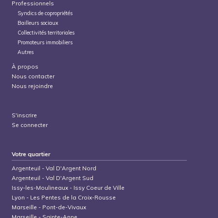
Professionnels
Syndics de copropriétés
Bailleurs sociaux
Collectivités territoriales
Promoteurs immobiliers
Autres
À propos
Nous contacter
Nous rejoindre
S'inscrire
Se connecter
Votre quartier
Argenteuil
-
Val D'Argent Nord
Argenteuil
-
Val D'Argent Sud
Issy-les-Moulineaux
-
Issy Coeur de Ville
Lyon
-
Les Pentes de la Croix-Rousse
Marseille
-
Pont-de-Vivaux
Marseille
-
Sainte-Anne