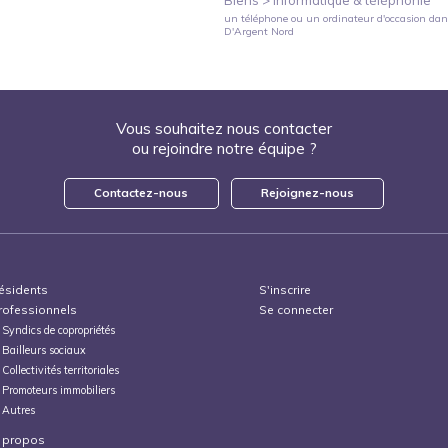
un téléphone ou un ordinateur d'occasion
dans
D'Argent Nord
Vous souhaitez nous contacter
ou rejoindre notre équipe ?
Contactez-nous
Rejoignez-nous
ésidents
S'inscrire
rofessionnels
Se connecter
Syndics de copropriétés
Bailleurs sociaux
Collectivités territoriales
Promoteurs immobiliers
Autres
 propos