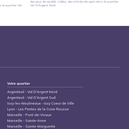
des jeux de société, vidéos, des articles de sport
dans le quartier
 le quartier
Val
Val D'Argent Nord
Votre quartier
Argenteuil
-
Val D'Argent Nord
Argenteuil
-
Val D'Argent Sud
Issy-les-Moulineaux
-
Issy Coeur de Ville
Lyon
-
Les Pentes de la Croix-Rousse
Marseille
-
Pont-de-Vivaux
Marseille
-
Sainte-Anne
Marseille
-
Sainte-Marguerite