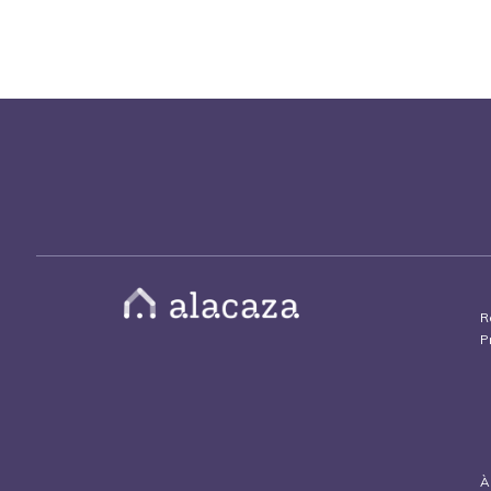
R
P
À