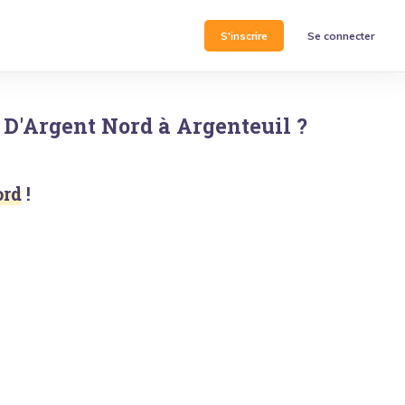
S'inscrire
Se connecter
 D'Argent Nord
à
Argenteuil
?
ord
!