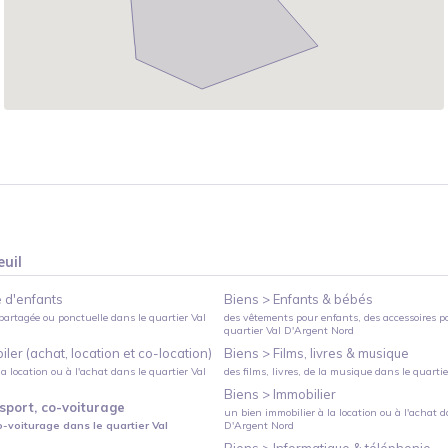
euil
 d'enfants
Biens >
Enfants & bébés
partagée ou ponctuelle
dans le quartier
Val
des vêtements pour enfants, des accessoires p
quartier
Val D'Argent Nord
ler (achat, location et co-location)
Biens >
Films, livres & musique
a location ou à l'achat
dans le quartier
Val
des films, livres, de la musique
dans le quarti
Biens >
Immobilier
sport, co-voiturage
un bien immobilier à la location ou à l'achat
da
o-voiturage
dans le quartier
Val
D'Argent Nord
Biens >
Informatique & téléphonie