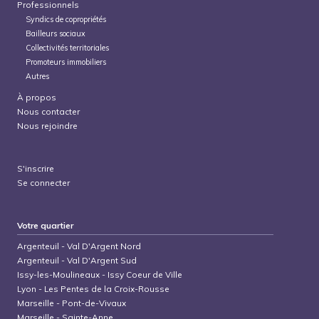
Professionnels
Syndics de copropriétés
Bailleurs sociaux
Collectivités territoriales
Promoteurs immobiliers
Autres
À propos
Nous contacter
Nous rejoindre
S'inscrire
Se connecter
Votre quartier
Argenteuil
-
Val D'Argent Nord
Argenteuil
-
Val D'Argent Sud
Issy-les-Moulineaux
-
Issy Coeur de Ville
Lyon
-
Les Pentes de la Croix-Rousse
Marseille
-
Pont-de-Vivaux
Marseille
-
Sainte-Anne