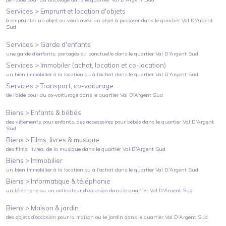
Services >
Emprunt et location d'objets
à emprunter un objet ou vous avez un objet à proposer
dans le quartier
Val D'Argent
Sud
Services >
Garde d'enfants
une garde d'enfants, partagée ou ponctuelle
dans le quartier
Val D'Argent Sud
Services >
Immobiler (achat, location et co-location)
un bien immobilier à la location ou à l'achat
dans le quartier
Val D'Argent Sud
Services >
Transport, co-voiturage
de l'aide pour du co-voiturage
dans le quartier
Val D'Argent Sud
Biens >
Enfants & bébés
des vêtements pour enfants, des accessoires pour bébés
dans le quartier
Val D'Argent
Sud
Biens >
Films, livres & musique
des films, livres, de la musique
dans le quartier
Val D'Argent Sud
Biens >
Immobilier
un bien immobilier à la location ou à l'achat
dans le quartier
Val D'Argent Sud
Biens >
Informatique & téléphonie
un téléphone ou un ordinateur d'occasion
dans le quartier
Val D'Argent Sud
Biens >
Maison & jardin
des objets d'occasion pour la maison ou le jardin
dans le quartier
Val D'Argent Sud