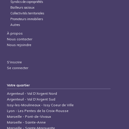
Syndics de copropriétés
Bailleurs sociaux
Collectivités territoriales
Promoteurs immobiliers
Autres
À propos
Nous contacter
Nous rejoindre
S'inscrire
Se connecter
Votre quartier
Argenteuil
-
Val D'Argent Nord
Argenteuil
-
Val D'Argent Sud
Issy-les-Moulineaux
-
Issy Coeur de Ville
Lyon
-
Les Pentes de la Croix-Rousse
Marseille
-
Pont-de-Vivaux
Marseille
-
Sainte-Anne
Marseille
-
Sainte-Marguerite