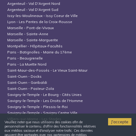
Argenteuil
-
Val D'Argent Nord
Argenteuil
-
Val D'Argent Sud
Issy-les-Moulineaux
-
Issy Coeur de Ville
Lyon
-
Les Pentes de la Croix-Rousse
Marseille
-
Pont-de-Vivaux
Marseille
-
Sainte-Anne
Marseille
-
Sainte-Marguerite
Montpellier
-
Hôpitaux-Facultés
Paris
-
Batignolles - Mairie du 17ème
Paris
-
Beaugrenelle
Paris
-
La Muette Nord
Saint-Maur-des-Fossés
-
Le Vieux Saint-Maur
Saint-Ouen
-
Docks
Saint-Ouen
-
Garibaldi
Saint-Ouen
-
Pasteur-Zola
Savigny-le-Temple
-
Le Bourg - Cités Unies
Savigny-le-Temple
-
Les Droits de l'Homme
Savigny-le-Temple
-
Plessis-le-Roi
Savigny-le-Temple
-
Savigny Centre Ville
Villiers-sur-Marne
-
Les Stades
J'accepte
Veuillez noter que nous utilisons des cookies afin de
personnaliser le contenu, d'offrir des fonctionnalités relatives
aux médias sociaux et d'analyser notre trafic. Ces données
peuvent être partagées avec nos partenaires de médias