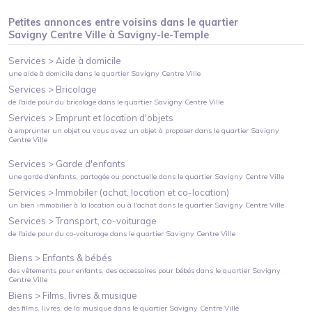
Petites annonces entre voisins dans le quartier
Savigny Centre Ville
à
Savigny-le-Temple
Services >
Aide à domicile
une aide à domicile
dans le quartier
Savigny Centre Ville
Services >
Bricolage
de l'aide pour du bricolage
dans le quartier
Savigny Centre Ville
Services >
Emprunt et location d'objets
à emprunter un objet ou vous avez un objet à proposer
dans le quartier
Savigny
Centre Ville
Services >
Garde d'enfants
une garde d'enfants, partagée ou ponctuelle
dans le quartier
Savigny Centre Ville
Services >
Immobiler (achat, location et co-location)
un bien immobilier à la location ou à l'achat
dans le quartier
Savigny Centre Ville
Services >
Transport, co-voiturage
de l'aide pour du co-voiturage
dans le quartier
Savigny Centre Ville
Biens >
Enfants & bébés
des vêtements pour enfants, des accessoires pour bébés
dans le quartier
Savigny
Centre Ville
Biens >
Films, livres & musique
des films, livres, de la musique
dans le quartier
Savigny Centre Ville