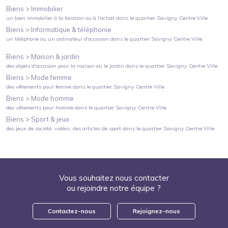
Biens >
Immobilier
un bien immobilier à la location ou à l'achat
dans le quartier
Savigny Centre Ville
Biens >
Informatique & téléphonie
un téléphone ou un ordinateur d'occasion
dans le quartier
Savigny Centre Ville
Biens >
Maison & jardin
des objets d'occasion pour la maison ou le jardin
dans le quartier
Savigny Centre Ville
Biens >
Mode femme
des vêtements pour femme
dans le quartier
Savigny Centre Ville
Biens >
Mode homme
des vêtements pour homme
dans le quartier
Savigny Centre Ville
Biens >
Sport & jeux
des jeux de société, vidéos, des articles de sport
dans le quartier
Savigny Centre Ville
Vous souhaitez nous contacter
ou rejoindre notre équipe ?
Contactez-nous
Rejoignez-nous