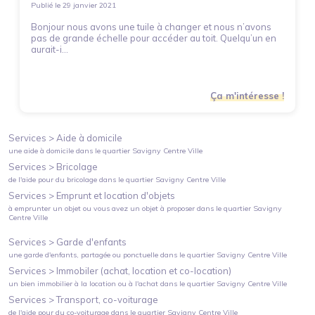
Publié le
29 janvier 2021
Bonjour nous avons une tuile à changer et nous n’avons
pas de grande échelle pour accéder au toit. Quelqu’un en
aurait-i...
Ça m'intéresse !
Services >
Aide à domicile
une aide à domicile
dans le quartier
Savigny Centre Ville
Services >
Bricolage
de l'aide pour du bricolage
dans le quartier
Savigny Centre Ville
Services >
Emprunt et location d'objets
à emprunter un objet ou vous avez un objet à proposer
dans le quartier
Savigny
Centre Ville
Services >
Garde d'enfants
une garde d'enfants, partagée ou ponctuelle
dans le quartier
Savigny Centre Ville
Services >
Immobiler (achat, location et co-location)
un bien immobilier à la location ou à l'achat
dans le quartier
Savigny Centre Ville
Services >
Transport, co-voiturage
de l'aide pour du co-voiturage
dans le quartier
Savigny Centre Ville