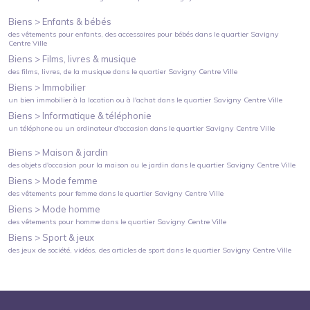
Biens >
Enfants & bébés
des vêtements pour enfants, des accessoires pour bébés
dans le quartier
Savigny
Centre Ville
Biens >
Films, livres & musique
des films, livres, de la musique
dans le quartier
Savigny Centre Ville
Biens >
Immobilier
un bien immobilier à la location ou à l'achat
dans le quartier
Savigny Centre Ville
Biens >
Informatique & téléphonie
un téléphone ou un ordinateur d'occasion
dans le quartier
Savigny Centre Ville
Biens >
Maison & jardin
des objets d'occasion pour la maison ou le jardin
dans le quartier
Savigny Centre Ville
Biens >
Mode femme
des vêtements pour femme
dans le quartier
Savigny Centre Ville
Biens >
Mode homme
des vêtements pour homme
dans le quartier
Savigny Centre Ville
Biens >
Sport & jeux
des jeux de société, vidéos, des articles de sport
dans le quartier
Savigny Centre Ville