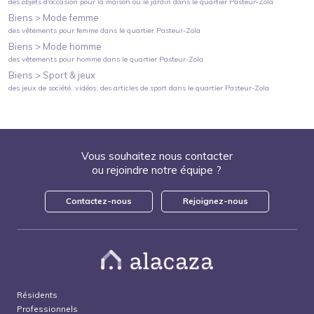
des objets d'occasion pour la maison ou le jardin
dans le quartier
Pasteur-Zola
Biens >
Mode femme
des vêtements pour femme
dans le quartier
Pasteur-Zola
Biens >
Mode homme
des vêtements pour homme
dans le quartier
Pasteur-Zola
Biens >
Sport & jeux
des jeux de société, vidéos, des articles de sport
dans le quartier
Pasteur-Zola
Vous souhaitez nous contacter
ou rejoindre notre équipe ?
Contactez-nous
Rejoignez-nous
Résidents
Professionnels