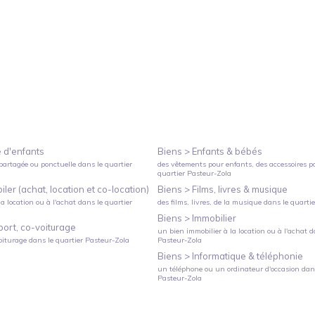
 d'enfants
Biens >
Enfants & bébés
partagée ou ponctuelle
dans le quartier
des vêtements pour enfants, des accessoires p
quartier
Pasteur-Zola
ler (achat, location et co-location)
Biens >
Films, livres & musique
a location ou à l'achat
dans le quartier
des films, livres, de la musique
dans le quarti
Biens >
Immobilier
port, co-voiturage
un bien immobilier à la location ou à l'achat
da
oiturage
dans le quartier
Pasteur-Zola
Pasteur-Zola
Biens >
Informatique & téléphonie
un téléphone ou un ordinateur d'occasion
dans
Pasteur-Zola