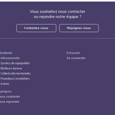
Vous souhaitez nous contacter
ou rejoindre notre équipe ?
Contactez-nous
Rejoignez-nous
ésidents
S'inscrire
rofessionnels
Se connecter
Syndics de copropriétés
Bailleurs sociaux
Collectivités territoriales
Promoteurs immobiliers
Autres
 propos
ous contacter
ous rejoindre