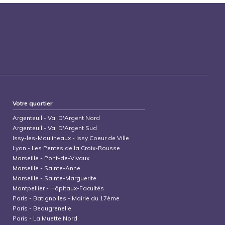
Votre quartier
Argenteuil
-
Val D'Argent Nord
Argenteuil
-
Val D'Argent Sud
Issy-les-Moulineaux
-
Issy Coeur de Ville
Lyon
-
Les Pentes de la Croix-Rousse
Marseille
-
Pont-de-Vivaux
Marseille
-
Sainte-Anne
Marseille
-
Sainte-Marguerite
Montpellier
-
Hôpitaux-Facultés
Paris
-
Batignolles - Mairie du 17ème
Paris
-
Beaugrenelle
Paris
-
La Muette Nord