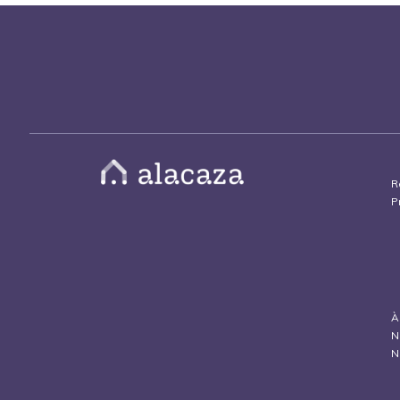
R
P
À
N
N