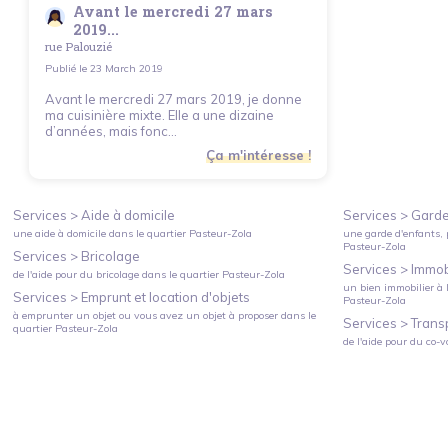
Avant le mercredi 27 mars
2019...
rue Palouzié
Publié le
23 March 2019
Avant le mercredi 27 mars 2019, je donne
ma cuisinière mixte. Elle a une dizaine
d’années, mais fonc...
Ça m'intéresse !
Services >
Aide à domicile
Services >
Garde
une aide à domicile
dans le quartier
Pasteur-Zola
une garde d'enfants, 
Pasteur-Zola
Services >
Bricolage
Services >
Immobi
de l'aide pour du bricolage
dans le quartier
Pasteur-Zola
un bien immobilier à l
Services >
Emprunt et location d'objets
Pasteur-Zola
à emprunter un objet ou vous avez un objet à proposer
dans le
Services >
Trans
quartier
Pasteur-Zola
de l'aide pour du co-v