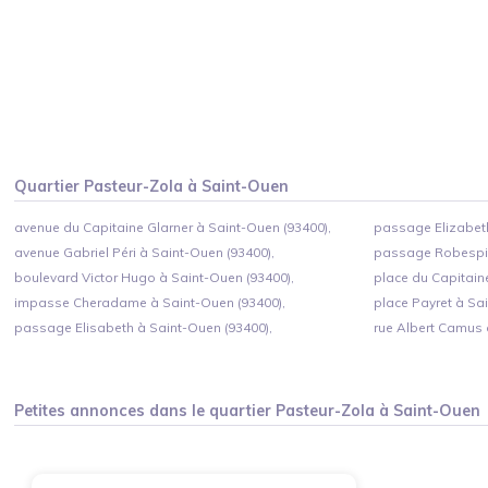
Quartier
Pasteur-Zola
à
Saint-Ouen
avenue du Capitaine Glarner à Saint-Ouen (93400),
passage Elizabeth
avenue Gabriel Péri à Saint-Ouen (93400),
passage Robespie
boulevard Victor Hugo à Saint-Ouen (93400),
place du Capitain
impasse Cheradame à Saint-Ouen (93400),
place Payret à Sa
passage Elisabeth à Saint-Ouen (93400),
rue Albert Camus 
Petites annonces dans le quartier
Pasteur-Zola
à
Saint-Ouen