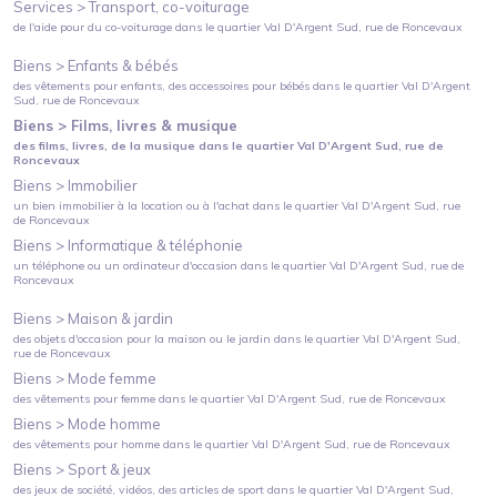
Services >
Transport, co-voiturage
de l'aide pour du co-voiturage
dans le quartier
Val D'Argent Sud
, rue de Roncevaux
Biens >
Enfants & bébés
des vêtements pour enfants, des accessoires pour bébés
dans le quartier
Val D'Argent
Sud
, rue de Roncevaux
Biens >
Films, livres & musique
des films, livres, de la musique
dans le quartier
Val D'Argent Sud
, rue de
Roncevaux
Biens >
Immobilier
un bien immobilier à la location ou à l'achat
dans le quartier
Val D'Argent Sud
, rue
de Roncevaux
Biens >
Informatique & téléphonie
un téléphone ou un ordinateur d'occasion
dans le quartier
Val D'Argent Sud
, rue de
Roncevaux
Biens >
Maison & jardin
des objets d'occasion pour la maison ou le jardin
dans le quartier
Val D'Argent Sud
,
rue de Roncevaux
Biens >
Mode femme
des vêtements pour femme
dans le quartier
Val D'Argent Sud
, rue de Roncevaux
Biens >
Mode homme
des vêtements pour homme
dans le quartier
Val D'Argent Sud
, rue de Roncevaux
Biens >
Sport & jeux
des jeux de société, vidéos, des articles de sport
dans le quartier
Val D'Argent Sud
,