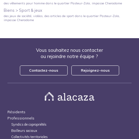
des vêtements pour homme
dans le quartier
Pasteur-Zola
, impasse Cheradame
Biens >
Sport & jeux
des jeux de société, vidéos, des articles de sport
dans le quartier
Pasteur-Zola
,
impasse Cheradame
Vous souhaitez nous contacter
ou rejoindre notre équipe ?
Contactez-nous
Rejoignez-nous
Résidents
Professionnels
Syndics de copropriétés
Bailleurs sociaux
Collectivités territoriales