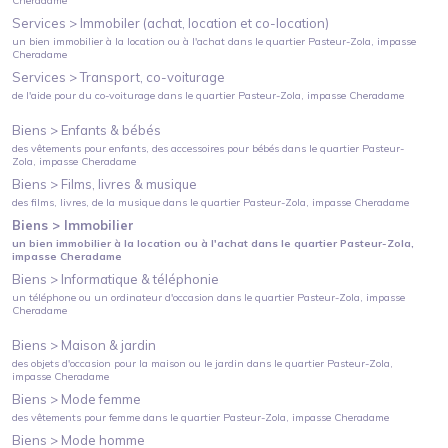
Cheradame
Services >
Immobiler (achat, location et co-location)
un bien immobilier à la location ou à l'achat
dans le quartier
Pasteur-Zola
, impasse
Cheradame
Services >
Transport, co-voiturage
de l'aide pour du co-voiturage
dans le quartier
Pasteur-Zola
, impasse Cheradame
Biens >
Enfants & bébés
des vêtements pour enfants, des accessoires pour bébés
dans le quartier
Pasteur-
Zola
, impasse Cheradame
Biens >
Films, livres & musique
des films, livres, de la musique
dans le quartier
Pasteur-Zola
, impasse Cheradame
Biens >
Immobilier
un bien immobilier à la location ou à l'achat
dans le quartier
Pasteur-Zola
,
impasse Cheradame
Biens >
Informatique & téléphonie
un téléphone ou un ordinateur d'occasion
dans le quartier
Pasteur-Zola
, impasse
Cheradame
Biens >
Maison & jardin
des objets d'occasion pour la maison ou le jardin
dans le quartier
Pasteur-Zola
,
impasse Cheradame
Biens >
Mode femme
des vêtements pour femme
dans le quartier
Pasteur-Zola
, impasse Cheradame
Biens >
Mode homme