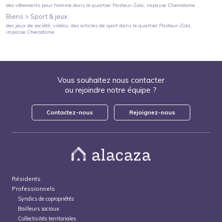
des vêtements pour homme
dans le quartier
Pasteur-Zola
, impasse Cheradame
Biens >
Sport & jeux
des jeux de société, vidéos, des articles de sport
dans le quartier
Pasteur-Zola
,
impasse Cheradame
Vous souhaitez nous contacter
ou rejoindre notre équipe ?
Contactez-nous
Rejoignez-nous
Résidents
Professionnels
Syndics de copropriétés
Bailleurs sociaux
Collectivités territoriales