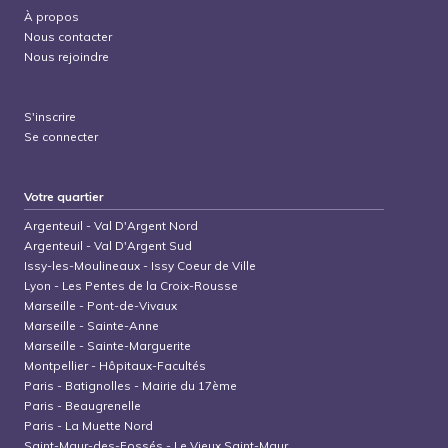
À propos
Nous contacter
Nous rejoindre
S'inscrire
Se connecter
Votre quartier
Argenteuil
-
Val D'Argent Nord
Argenteuil
-
Val D'Argent Sud
Issy-les-Moulineaux
-
Issy Coeur de Ville
Lyon
-
Les Pentes de la Croix-Rousse
Marseille
-
Pont-de-Vivaux
Marseille
-
Sainte-Anne
Marseille
-
Sainte-Marguerite
Montpellier
-
Hôpitaux-Facultés
Paris
-
Batignolles - Mairie du 17ème
Paris
-
Beaugrenelle
Paris
-
La Muette Nord
Saint-Maur-des-Fossés
-
Le Vieux Saint-Maur