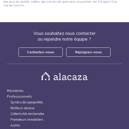
des jeux de société, vidéos, des articles de sport
dans le quartier
Val D'Argent Sud
,
rue de Locarno
Vous souhaitez nous contacter
ou rejoindre notre équipe ?
Contactez-nous
Rejoignez-nous
Résidents
Professionnels
Syndics de copropriétés
Bailleurs sociaux
Collectivités territoriales
Promoteurs immobiliers
Autres