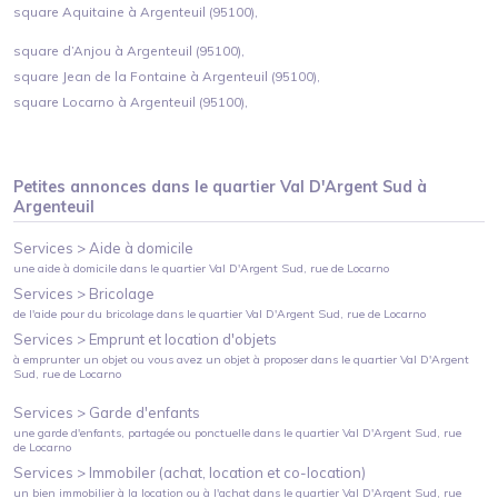
square Aquitaine à Argenteuil (95100),
square d’Anjou à Argenteuil (95100),
square Jean de la Fontaine à Argenteuil (95100),
square Locarno à Argenteuil (95100),
Petites annonces dans le quartier
Val D'Argent Sud
à
Argenteuil
Services >
Aide à domicile
une aide à domicile
dans le quartier
Val D'Argent Sud
, rue de Locarno
Services >
Bricolage
de l'aide pour du bricolage
dans le quartier
Val D'Argent Sud
, rue de Locarno
Services >
Emprunt et location d'objets
à emprunter un objet ou vous avez un objet à proposer
dans le quartier
Val D'Argent
Sud
, rue de Locarno
Services >
Garde d'enfants
une garde d'enfants, partagée ou ponctuelle
dans le quartier
Val D'Argent Sud
, rue
de Locarno
Services >
Immobiler (achat, location et co-location)
un bien immobilier à la location ou à l'achat
dans le quartier
Val D'Argent Sud
, rue