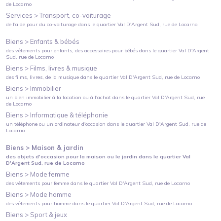
de Locarno
Services >
Transport, co-voiturage
de l'aide pour du co-voiturage
dans le quartier
Val D'Argent Sud
, rue de Locarno
Biens >
Enfants & bébés
des vêtements pour enfants, des accessoires pour bébés
dans le quartier
Val D'Argent
Sud
, rue de Locarno
Biens >
Films, livres & musique
des films, livres, de la musique
dans le quartier
Val D'Argent Sud
, rue de Locarno
Biens >
Immobilier
un bien immobilier à la location ou à l'achat
dans le quartier
Val D'Argent Sud
, rue
de Locarno
Biens >
Informatique & téléphonie
un téléphone ou un ordinateur d'occasion
dans le quartier
Val D'Argent Sud
, rue de
Locarno
Biens >
Maison & jardin
des objets d'occasion pour la maison ou le jardin
dans le quartier
Val
D'Argent Sud
, rue de Locarno
Biens >
Mode femme
des vêtements pour femme
dans le quartier
Val D'Argent Sud
, rue de Locarno
Biens >
Mode homme
des vêtements pour homme
dans le quartier
Val D'Argent Sud
, rue de Locarno
Biens >
Sport & jeux