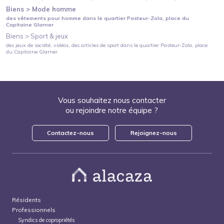
Biens >
Mode homme
des vêtements pour homme
dans le quartier
Pasteur-Zola
, place du
Capitaine Glarner
Biens >
Sport & jeux
des jeux de société, vidéos, des articles de sport
dans le quartier
Pasteur-Zola
, place
du Capitaine Glarner
Vous souhaitez nous contacter
ou rejoindre notre équipe ?
Contactez-nous
Rejoignez-nous
Résidents
Professionnels
Syndics de copropriétés