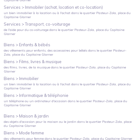
Capitaine Glarner
Services >
Immobiler (achat, location et co-location)
un bien immobilier à la location ou à l'achat
dans le quartier
Pasteur-Zola
, place du
Capitaine Glarner
Services >
Transport, co-voiturage
de l'aide pour du co-voiturage
dans le quartier
Pasteur-Zola
, place du Capitaine
Glarner
Biens >
Enfants & bébés
des vêtements pour enfants, des accessoires pour bébés
dans le quartier
Pasteur-
Zola
, place du Capitaine Glarner
Biens >
Films, livres & musique
des films, livres, de la musique
dans le quartier
Pasteur-Zola
, place du Capitaine
Glarner
Biens >
Immobilier
un bien immobilier à la location ou à l'achat
dans le quartier
Pasteur-Zola
, place du
Capitaine Glarner
Biens >
Informatique & téléphonie
un téléphone ou un ordinateur d'occasion
dans le quartier
Pasteur-Zola
, place du
Capitaine Glarner
Biens >
Maison & jardin
des objets d'occasion pour la maison ou le jardin
dans le quartier
Pasteur-Zola
, place
du Capitaine Glarner
Biens >
Mode femme
des vêtements pour femme
dans le quartier
Pasteur-Zola
, place du Capitaine Glarner