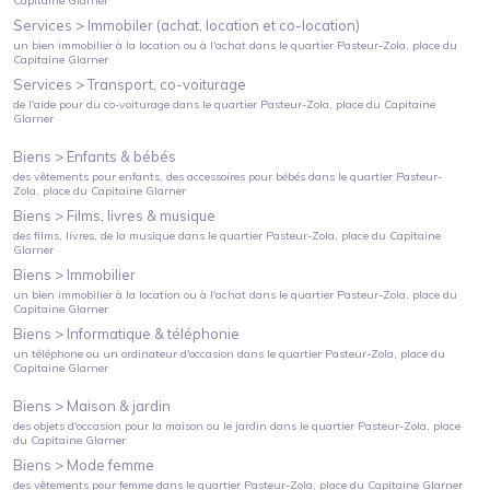
Capitaine Glarner
Services >
Immobiler (achat, location et co-location)
un bien immobilier à la location ou à l'achat
dans le quartier
Pasteur-Zola
, place du
Capitaine Glarner
Services >
Transport, co-voiturage
de l'aide pour du co-voiturage
dans le quartier
Pasteur-Zola
, place du Capitaine
Glarner
Biens >
Enfants & bébés
des vêtements pour enfants, des accessoires pour bébés
dans le quartier
Pasteur-
Zola
, place du Capitaine Glarner
Biens >
Films, livres & musique
des films, livres, de la musique
dans le quartier
Pasteur-Zola
, place du Capitaine
Glarner
Biens >
Immobilier
un bien immobilier à la location ou à l'achat
dans le quartier
Pasteur-Zola
, place du
Capitaine Glarner
Biens >
Informatique & téléphonie
un téléphone ou un ordinateur d'occasion
dans le quartier
Pasteur-Zola
, place du
Capitaine Glarner
Biens >
Maison & jardin
des objets d'occasion pour la maison ou le jardin
dans le quartier
Pasteur-Zola
, place
du Capitaine Glarner
Biens >
Mode femme
des vêtements pour femme
dans le quartier
Pasteur-Zola
, place du Capitaine Glarner