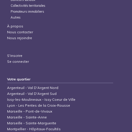
Collectivités territoriales
Promoteurs immobiliers
Autres
À propos
Nous contacter
Nous rejoindre
S'inscrire
Se connecter
Votre quartier
Argenteuil
-
Val D'Argent Nord
Argenteuil
-
Val D'Argent Sud
Issy-les-Moulineaux
-
Issy Coeur de Ville
Lyon
-
Les Pentes de la Croix-Rousse
Marseille
-
Pont-de-Vivaux
Marseille
-
Sainte-Anne
Marseille
-
Sainte-Marguerite
Montpellier
-
Hôpitaux-Facultés