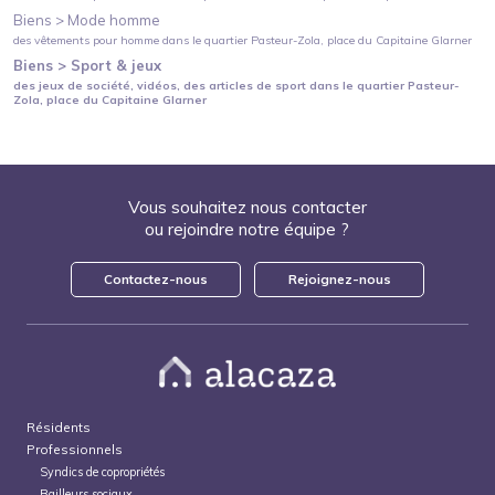
Biens >
Mode homme
des vêtements pour homme
dans le quartier
Pasteur-Zola
, place du Capitaine Glarner
Biens >
Sport & jeux
des jeux de société, vidéos, des articles de sport
dans le quartier
Pasteur-
Zola
, place du Capitaine Glarner
Vous souhaitez nous contacter
ou rejoindre notre équipe ?
Contactez-nous
Rejoignez-nous
Résidents
Professionnels
Syndics de copropriétés
Bailleurs sociaux