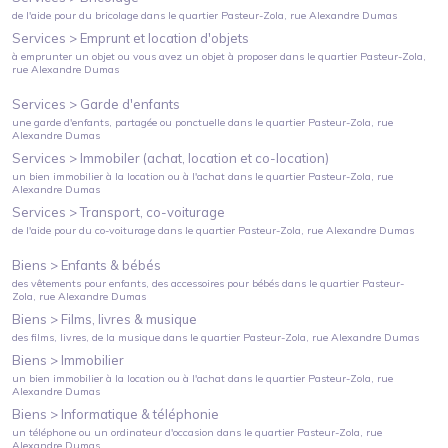
de l'aide pour du bricolage
dans le quartier
Pasteur-Zola
, rue Alexandre Dumas
Services >
Emprunt et location d'objets
à emprunter un objet ou vous avez un objet à proposer
dans le quartier
Pasteur-Zola
,
rue Alexandre Dumas
Services >
Garde d'enfants
une garde d'enfants, partagée ou ponctuelle
dans le quartier
Pasteur-Zola
, rue
Alexandre Dumas
Services >
Immobiler (achat, location et co-location)
un bien immobilier à la location ou à l'achat
dans le quartier
Pasteur-Zola
, rue
Alexandre Dumas
Services >
Transport, co-voiturage
de l'aide pour du co-voiturage
dans le quartier
Pasteur-Zola
, rue Alexandre Dumas
Biens >
Enfants & bébés
des vêtements pour enfants, des accessoires pour bébés
dans le quartier
Pasteur-
Zola
, rue Alexandre Dumas
Biens >
Films, livres & musique
des films, livres, de la musique
dans le quartier
Pasteur-Zola
, rue Alexandre Dumas
Biens >
Immobilier
un bien immobilier à la location ou à l'achat
dans le quartier
Pasteur-Zola
, rue
Alexandre Dumas
Biens >
Informatique & téléphonie
un téléphone ou un ordinateur d'occasion
dans le quartier
Pasteur-Zola
, rue
Alexandre Dumas