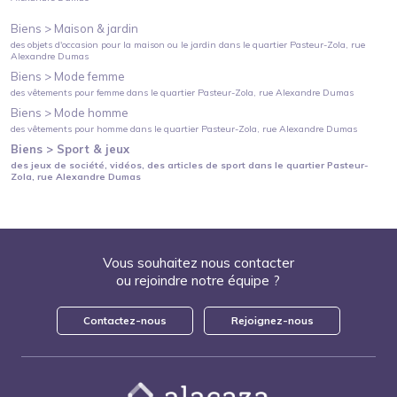
Biens >
Maison & jardin
des objets d'occasion pour la maison ou le jardin
dans le quartier
Pasteur-Zola
, rue
Alexandre Dumas
Biens >
Mode femme
des vêtements pour femme
dans le quartier
Pasteur-Zola
, rue Alexandre Dumas
Biens >
Mode homme
des vêtements pour homme
dans le quartier
Pasteur-Zola
, rue Alexandre Dumas
Biens >
Sport & jeux
des jeux de société, vidéos, des articles de sport
dans le quartier
Pasteur-
Zola
, rue Alexandre Dumas
Vous souhaitez nous contacter
ou rejoindre notre équipe ?
Contactez-nous
Rejoignez-nous