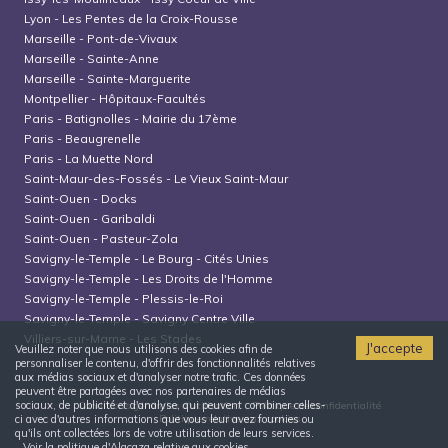
Lyon
-
Les Pentes de la Croix-Rousse
Marseille
-
Pont-de-Vivaux
Marseille
-
Sainte-Anne
Marseille
-
Sainte-Marguerite
Montpellier
-
Hôpitaux-Facultés
Paris
-
Batignolles - Mairie du 17ème
Paris
-
Beaugrenelle
Paris
-
La Muette Nord
Saint-Maur-des-Fossés
-
Le Vieux Saint-Maur
Saint-Ouen
-
Docks
Saint-Ouen
-
Garibaldi
Saint-Ouen
-
Pasteur-Zola
Savigny-le-Temple
-
Le Bourg - Cités Unies
Savigny-le-Temple
-
Les Droits de l'Homme
Savigny-le-Temple
-
Plessis-le-Roi
Savigny-le-Temple
-
Savigny Centre Ville
Villiers-sur-Marne
-
Les Stades
J'accepte
Veuillez noter que nous utilisons des cookies afin de
personnaliser le contenu, d'offrir des fonctionnalités relatives
aux médias sociaux et d'analyser notre trafic. Ces données
peuvent être partagées avec nos partenaires de médias
sociaux, de publicité et d'analyse, qui peuvent combiner celles-
Conditions générales d'utilisation
Politique de confidentialité
Politique relative aux cookies
ci avec d'autres informations que vous leur avez fournies ou
qu'ils ont collectées lors de votre utilisation de leurs services.
Voir la politique d'Alacaza relative aux cookies.