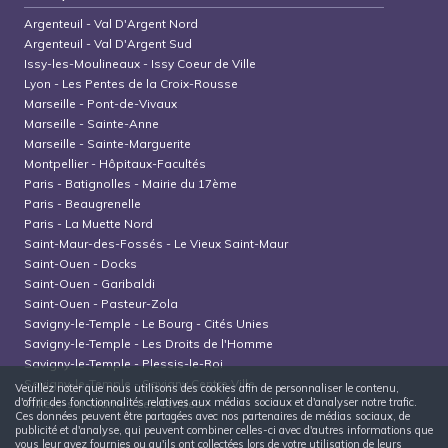
Argenteuil
-
Val D'Argent Nord
Argenteuil
-
Val D'Argent Sud
Issy-les-Moulineaux
-
Issy Coeur de Ville
Lyon
-
Les Pentes de la Croix-Rousse
Marseille
-
Pont-de-Vivaux
Marseille
-
Sainte-Anne
Marseille
-
Sainte-Marguerite
Montpellier
-
Hôpitaux-Facultés
Paris
-
Batignolles - Mairie du 17ème
Paris
-
Beaugrenelle
Paris
-
La Muette Nord
Saint-Maur-des-Fossés
-
Le Vieux Saint-Maur
Saint-Ouen
-
Docks
Saint-Ouen
-
Garibaldi
Saint-Ouen
-
Pasteur-Zola
Savigny-le-Temple
-
Le Bourg - Cités Unies
Savigny-le-Temple
-
Les Droits de l'Homme
Savigny-le-Temple
-
Plessis-le-Roi
Savigny-le-Temple
-
Savigny Centre Ville
Veuillez noter que nous utilisons des cookies afin de personnaliser le contenu,
d'offrir des fonctionnalités relatives aux médias sociaux et d'analyser notre trafic.
Villiers-sur-Marne
-
Les Stades
Ces données peuvent être partagées avec nos partenaires de médias sociaux, de
publicité et d'analyse, qui peuvent combiner celles-ci avec d'autres informations que
vous leur avez fournies ou qu'ils ont collectées lors de votre utilisation de leurs