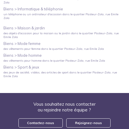
Zola
Biens >
Informatique & téléphonie
un téléphone ou un ordinateur d'occasion
dans le quartier
Pasteur-Zola
, rue Emile
Zola
Biens >
Maison & jardin
des objets d'occasion pour la maison ou le jardin
dans le quartier
Pasteur-Zola
, rue
Emile Zola
Biens >
Mode femme
des vêtements pour femme
dans le quartier
Pasteur-Zola
, rue Emile Zola
Biens >
Mode homme
des vêtements pour homme
dans le quartier
Pasteur-Zola
, rue Emile Zola
Biens >
Sport & jeux
des jeux de société, vidéos, des articles de sport
dans le quartier
Pasteur-Zola
, rue
Emile Zola
Vous souhaitez nous contacter
ou rejoindre notre équipe ?
Contactez-nous
Rejoignez-nous