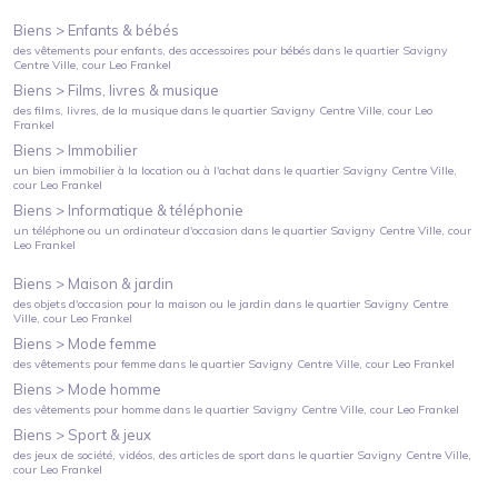
Biens >
Enfants & bébés
des vêtements pour enfants, des accessoires pour bébés
dans le quartier
Savigny
Centre Ville
, cour Leo Frankel
Biens >
Films, livres & musique
des films, livres, de la musique
dans le quartier
Savigny Centre Ville
, cour Leo
Frankel
Biens >
Immobilier
un bien immobilier à la location ou à l'achat
dans le quartier
Savigny Centre Ville
,
cour Leo Frankel
Biens >
Informatique & téléphonie
un téléphone ou un ordinateur d'occasion
dans le quartier
Savigny Centre Ville
, cour
Leo Frankel
Biens >
Maison & jardin
des objets d'occasion pour la maison ou le jardin
dans le quartier
Savigny Centre
Ville
, cour Leo Frankel
Biens >
Mode femme
des vêtements pour femme
dans le quartier
Savigny Centre Ville
, cour Leo Frankel
Biens >
Mode homme
des vêtements pour homme
dans le quartier
Savigny Centre Ville
, cour Leo Frankel
Biens >
Sport & jeux
des jeux de société, vidéos, des articles de sport
dans le quartier
Savigny Centre Ville
,
cour Leo Frankel