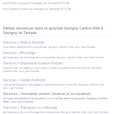
rue Pierre Leroux à Savigny-le-Temple (77176),
rue Sophie Poirier à Savigny-le-Temple (77176),
Petites annonces dans le quartier
Savigny Centre Ville
à
Savigny-le-Temple
Services >
Aide à domicile
une aide à domicile
dans le quartier
Savigny Centre Ville
, cour Leo Frankel
Services >
Bricolage
de l'aide pour du bricolage
dans le quartier
Savigny Centre Ville
, cour Leo Frankel
Services >
Emprunt et location d'objets
à emprunter un objet ou vous avez un objet à proposer
dans le quartier
Savigny
Centre Ville
, cour Leo Frankel
Services >
Garde d'enfants
une garde d'enfants, partagée ou ponctuelle
dans le quartier
Savigny Centre Ville
,
cour Leo Frankel
Services >
Immobiler (achat, location et co-location)
un bien immobilier à la location ou à l'achat
dans le quartier
Savigny Centre
Ville
, cour Leo Frankel
Services >
Transport, co-voiturage
de l'aide pour du co-voiturage
dans le quartier
Savigny Centre Ville
, cour Leo Frankel