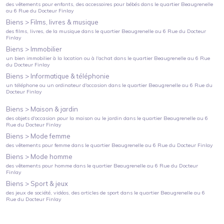
des vêtements pour enfants, des accessoires pour bébés
dans le quartier
Beaugrenelle
au
6 Rue du Docteur Finlay
Biens >
Films, livres & musique
des films, livres, de la musique
dans le quartier
Beaugrenelle
au
6 Rue du Docteur
Finlay
Biens >
Immobilier
un bien immobilier à la location ou à l'achat
dans le quartier
Beaugrenelle
au
6 Rue
du Docteur Finlay
Biens >
Informatique & téléphonie
un téléphone ou un ordinateur d'occasion
dans le quartier
Beaugrenelle
au
6 Rue du
Docteur Finlay
Biens >
Maison & jardin
des objets d'occasion pour la maison ou le jardin
dans le quartier
Beaugrenelle
au
6
Rue du Docteur Finlay
Biens >
Mode femme
des vêtements pour femme
dans le quartier
Beaugrenelle
au
6 Rue du Docteur Finlay
Biens >
Mode homme
des vêtements pour homme
dans le quartier
Beaugrenelle
au
6 Rue du Docteur
Finlay
Biens >
Sport & jeux
des jeux de société, vidéos, des articles de sport
dans le quartier
Beaugrenelle
au
6
Rue du Docteur Finlay