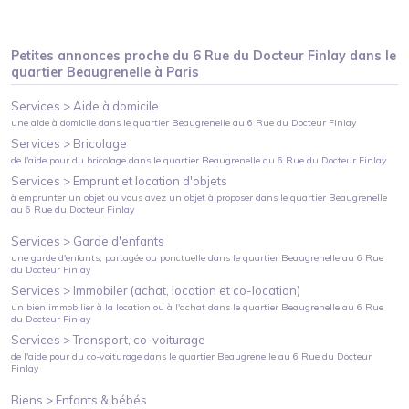
Petites annonces proche du
6 Rue du Docteur Finlay
dans le
quartier
Beaugrenelle
à
Paris
Services >
Aide à domicile
une aide à domicile
dans le quartier
Beaugrenelle
au
6 Rue du Docteur Finlay
Services >
Bricolage
de l'aide pour du bricolage
dans le quartier
Beaugrenelle
au
6 Rue du Docteur Finlay
Services >
Emprunt et location d'objets
à emprunter un objet ou vous avez un objet à proposer
dans le quartier
Beaugrenelle
au
6 Rue du Docteur Finlay
Services >
Garde d'enfants
une garde d'enfants, partagée ou ponctuelle
dans le quartier
Beaugrenelle
au
6 Rue
du Docteur Finlay
Services >
Immobiler (achat, location et co-location)
un bien immobilier à la location ou à l'achat
dans le quartier
Beaugrenelle
au
6 Rue
du Docteur Finlay
Services >
Transport, co-voiturage
de l'aide pour du co-voiturage
dans le quartier
Beaugrenelle
au
6 Rue du Docteur
Finlay
Biens >
Enfants & bébés