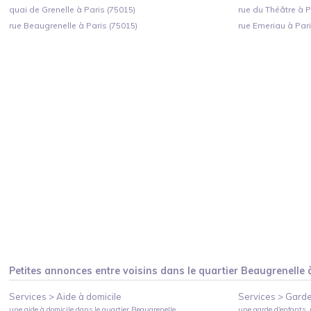
quai de Grenelle à Paris (75015)
rue du Théâtre à P
rue Beaugrenelle à Paris (75015)
rue Emeriau à Pari
Petites annonces entre voisins dans le quartier
Beaugrenelle
Services >
Aide à domicile
Services >
Garde
une aide à domicile
dans le quartier
Beaugrenelle
une garde d'enfants, 