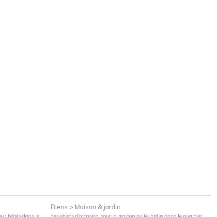
Biens >
Maison & jardin
our bébés
dans le
des objets d'occasion pour la maison ou le jardin
dans le quartier