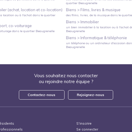
quartier
Beaugrenelle
ler (achat, location et co-location)
Biens >
Films, livres & musique
a location ou à l'achat
dans le quartier
des films, livres, de la musique
dans le quarti
Biens >
Immobilier
port, co-voiturage
un bien immobilier à la location ou à l'achat
da
oiturage
dans le quartier
Beaugrenelle
Beaugrenelle
Biens >
Informatique & téléphonie
un téléphone ou un ordinateur d'occasion
dans
Beaugrenelle
Vous souhaitez nous contacter
ou rejoindre notre équipe ?
Contactez-nous
Rejoignez-nous
ésidents
S'inscrire
rofessionnels
Se connecter