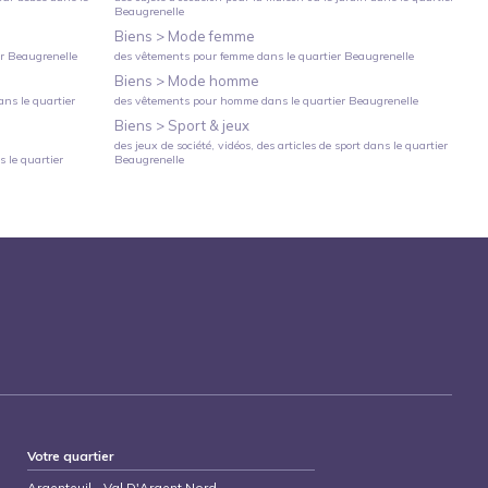
Beaugrenelle
Biens >
Mode femme
er
Beaugrenelle
des vêtements pour femme
dans le quartier
Beaugrenelle
Biens >
Mode homme
ns le quartier
des vêtements pour homme
dans le quartier
Beaugrenelle
Biens >
Sport & jeux
des jeux de société, vidéos, des articles de sport
dans le quartier
 le quartier
Beaugrenelle
Votre quartier
Argenteuil
-
Val D'Argent Nord