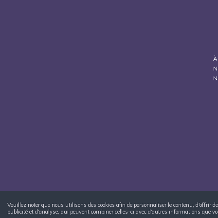
À
N
N
Veuillez noter que nous utilisons des cookies afin de personnaliser le contenu, d'offrir
publicité et d'analyse, qui peuvent combiner celles-ci avec d'autres informations que vous