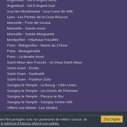
Argenteuil
-
Val D'Argent Sud
Issy-les-Moulineaux
-
Issy Coeur de Ville
Lyon
-
Les Pentes de la Croix-Rousse
Marseille
-
Pont-de-Vivaux
Marseille
-
Sainte-Anne
Marseille
-
Sainte-Marguerite
Montpellier
-
Hôpitaux-Facultés
Paris
-
Batignolles - Mairie du 17ème
Paris
-
Beaugrenelle
Paris
-
La Muette Nord
Saint-Maur-des-Fossés
-
Le Vieux Saint-Maur
Saint-Ouen
-
Docks
Saint-Ouen
-
Garibaldi
Saint-Ouen
-
Pasteur-Zola
Savigny-le-Temple
-
Le Bourg - Cités Unies
Savigny-le-Temple
-
Les Droits de l'Homme
Savigny-le-Temple
-
Plessis-le-Roi
Savigny-le-Temple
-
Savigny Centre Ville
Villiers-sur-Marne
-
Les Stades
ns générales d'utilisation
Politique de confidentialité
Politique relative aux cookies
J'accepte
uvent être partagées avec nos partenaires de médias sociaux, de
 la politique d'Alacaza relative aux cookies.