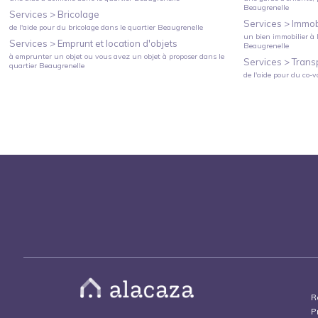
Beaugrenelle
Services >
Bricolage
Services >
Immobi
de l'aide pour du bricolage
dans le quartier
Beaugrenelle
un bien immobilier à l
Services >
Emprunt et location d'objets
Beaugrenelle
à emprunter un objet ou vous avez un objet à proposer
dans le
Services >
Trans
quartier
Beaugrenelle
de l'aide pour du co-v
R
P