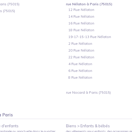
aris (75015)
rue Nélaton à Paris (75015)
12 Rue Nélaton
s (75015)
14 Rue Nélaton
16 Rue Nélaton
18 Rue Nélaton
19-17-15-13 Rue Nélaton
2 Rue Nélaton
20 Rue Nélaton
22 Rue Nélaton
4 Rue Nélaton
6 Rue Nélaton
8 Rue Nélaton
rue Nocard à Paris (75015)
à
Paris
 d'enfants
Biens >
Enfants & bébés
partagée ou ponctuelle
dans le quartier
des vêtements pour enfants, des accessoires p