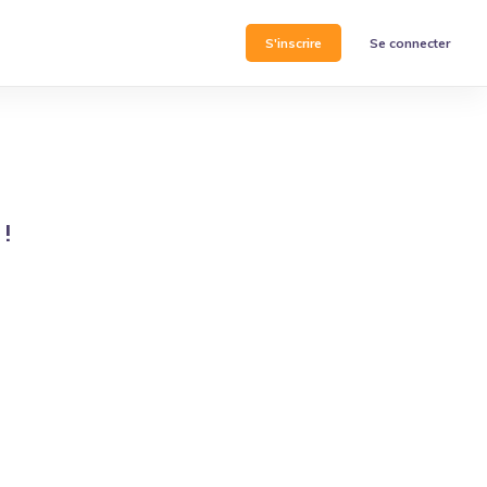
S'inscrire
Se connecter
e
!