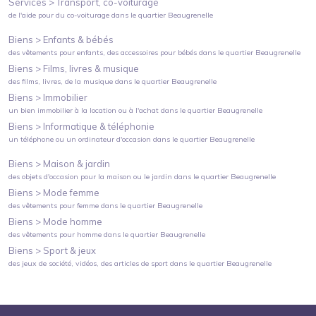
Services >
Transport, co-voiturage
de l'aide pour du co-voiturage
dans le quartier
Beaugrenelle
Biens >
Enfants & bébés
des vêtements pour enfants, des accessoires pour bébés
dans le quartier
Beaugrenelle
Biens >
Films, livres & musique
des films, livres, de la musique
dans le quartier
Beaugrenelle
Biens >
Immobilier
un bien immobilier à la location ou à l'achat
dans le quartier
Beaugrenelle
Biens >
Informatique & téléphonie
un téléphone ou un ordinateur d'occasion
dans le quartier
Beaugrenelle
Biens >
Maison & jardin
des objets d'occasion pour la maison ou le jardin
dans le quartier
Beaugrenelle
Biens >
Mode femme
des vêtements pour femme
dans le quartier
Beaugrenelle
Biens >
Mode homme
des vêtements pour homme
dans le quartier
Beaugrenelle
Biens >
Sport & jeux
des jeux de société, vidéos, des articles de sport
dans le quartier
Beaugrenelle