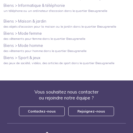
Biens >
Informatique & téléphonie
un téléphone ou un ordinateur d'occasion
dans le quartier
Beaugrenelle
Biens >
Maison & jardin
des objets d'occasion pour la maison ou le jardin
dans le quartier
Beaugrenelle
Biens >
Mode femme
des vêtements pour femme
dans le quartier
Beaugrenelle
Biens >
Mode homme
des vêtements pour homme
dans le quartier
Beaugrenelle
Biens >
Sport & jeux
des jeux de société, vidéos, des articles de sport
dans le quartier
Beaugrenelle
Vous souhaitez nous contacter
ou rejoindre notre équipe ?
Contactez-nous
Rejoignez-nous