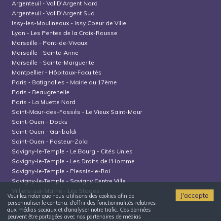
Argenteuil
-
Val D'Argent Nord
Argenteuil
-
Val D'Argent Sud
Issy-les-Moulineaux
-
Issy Coeur de Ville
Lyon
-
Les Pentes de la Croix-Rousse
Marseille
-
Pont-de-Vivaux
Marseille
-
Sainte-Anne
Marseille
-
Sainte-Marguerite
Montpellier
-
Hôpitaux-Facultés
Paris
-
Batignolles - Mairie du 17ème
Paris
-
Beaugrenelle
Paris
-
La Muette Nord
Saint-Maur-des-Fossés
-
Le Vieux Saint-Maur
Saint-Ouen
-
Docks
Saint-Ouen
-
Garibaldi
Saint-Ouen
-
Pasteur-Zola
Savigny-le-Temple
-
Le Bourg - Cités Unies
Savigny-le-Temple
-
Les Droits de l'Homme
Savigny-le-Temple
-
Plessis-le-Roi
Savigny-le-Temple
-
Savigny Centre Ville
Villiers-sur-Marne
-
Les Stades
J'accepte
Veuillez noter que nous utilisons des cookies afin de
personnaliser le contenu, d'offrir des fonctionnalités relatives
aux médias sociaux et d'analyser notre trafic. Ces données
peuvent être partagées avec nos partenaires de médias