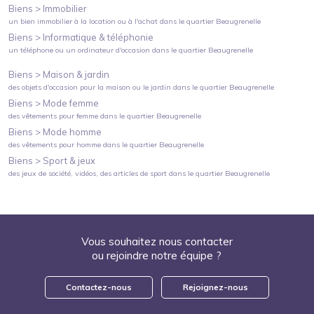
Biens >
Immobilier
un bien immobilier à la location ou à l'achat
dans le quartier
Beaugrenelle
Biens >
Informatique & téléphonie
un téléphone ou un ordinateur d'occasion
dans le quartier
Beaugrenelle
Biens >
Maison & jardin
des objets d'occasion pour la maison ou le jardin
dans le quartier
Beaugrenelle
Biens >
Mode femme
des vêtements pour femme
dans le quartier
Beaugrenelle
Biens >
Mode homme
des vêtements pour homme
dans le quartier
Beaugrenelle
Biens >
Sport & jeux
des jeux de société, vidéos, des articles de sport
dans le quartier
Beaugrenelle
Vous souhaitez nous contacter
ou rejoindre notre équipe ?
Contactez-nous
Rejoignez-nous