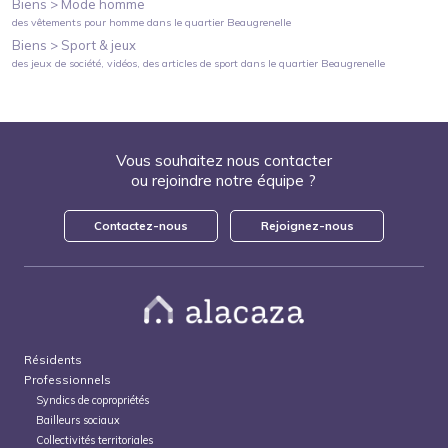
Biens >
Mode homme
des vêtements pour homme
dans le quartier
Beaugrenelle
Biens >
Sport & jeux
des jeux de société, vidéos, des articles de sport
dans le quartier
Beaugrenelle
Vous souhaitez nous contacter
ou rejoindre notre équipe ?
Contactez-nous
Rejoignez-nous
Résidents
Professionnels
Syndics de copropriétés
Bailleurs sociaux
Collectivités territoriales