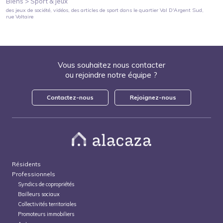
Biens >
Sport & jeux
des jeux de société, vidéos, des articles de sport
dans le quartier
Val D'Argent Sud
,
rue Voltaire
Vous souhaitez nous contacter
ou rejoindre notre équipe ?
Contactez-nous
Rejoignez-nous
Résidents
Professionnels
Syndics de copropriétés
Bailleurs sociaux
Collectivités territoriales
Promoteurs immobiliers