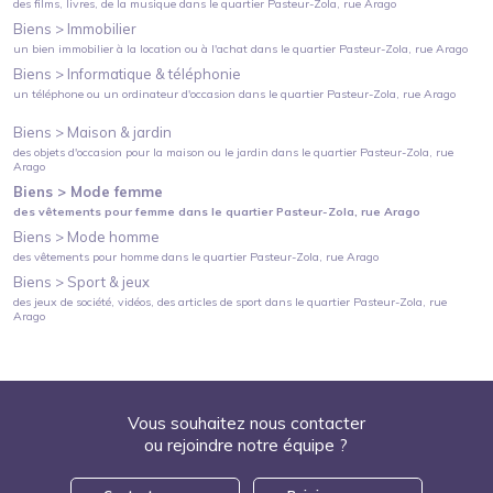
des films, livres, de la musique
dans le quartier
Pasteur-Zola
, rue Arago
Biens >
Immobilier
un bien immobilier à la location ou à l'achat
dans le quartier
Pasteur-Zola
, rue Arago
Biens >
Informatique & téléphonie
un téléphone ou un ordinateur d'occasion
dans le quartier
Pasteur-Zola
, rue Arago
Biens >
Maison & jardin
des objets d'occasion pour la maison ou le jardin
dans le quartier
Pasteur-Zola
, rue
Arago
Biens >
Mode femme
des vêtements pour femme
dans le quartier
Pasteur-Zola
, rue Arago
Biens >
Mode homme
des vêtements pour homme
dans le quartier
Pasteur-Zola
, rue Arago
Biens >
Sport & jeux
des jeux de société, vidéos, des articles de sport
dans le quartier
Pasteur-Zola
, rue
Arago
Vous souhaitez nous contacter
ou rejoindre notre équipe ?