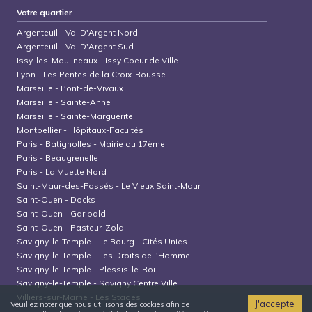
Votre quartier
Argenteuil
-
Val D'Argent Nord
Argenteuil
-
Val D'Argent Sud
Issy-les-Moulineaux
-
Issy Coeur de Ville
Lyon
-
Les Pentes de la Croix-Rousse
Marseille
-
Pont-de-Vivaux
Marseille
-
Sainte-Anne
Marseille
-
Sainte-Marguerite
Montpellier
-
Hôpitaux-Facultés
Paris
-
Batignolles - Mairie du 17ème
Paris
-
Beaugrenelle
Paris
-
La Muette Nord
Saint-Maur-des-Fossés
-
Le Vieux Saint-Maur
Saint-Ouen
-
Docks
Saint-Ouen
-
Garibaldi
Saint-Ouen
-
Pasteur-Zola
Savigny-le-Temple
-
Le Bourg - Cités Unies
Savigny-le-Temple
-
Les Droits de l'Homme
Savigny-le-Temple
-
Plessis-le-Roi
Savigny-le-Temple
-
Savigny Centre Ville
Villiers-sur-Marne
-
Les Stades
J'accepte
Veuillez noter que nous utilisons des cookies afin de