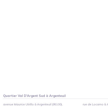
Quartier
Val D'Argent Sud
à
Argenteuil
avenue Maurice Utrillo à Argenteuil (95100),
rue de Locarno à A