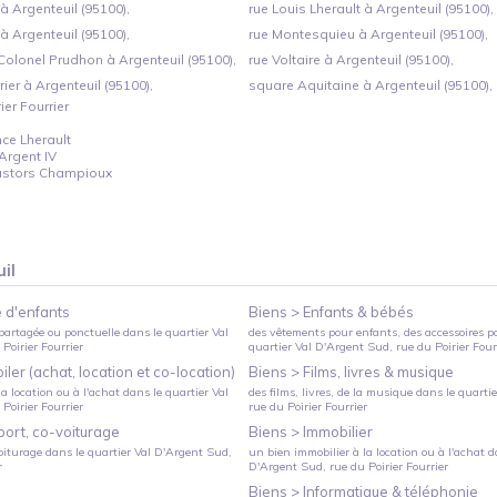
 Argenteuil (95100),
rue Louis Lherault à Argenteuil (95100),
 Argenteuil (95100),
rue Montesquieu à Argenteuil (95100),
Colonel Prudhon à Argenteuil (95100),
rue Voltaire à Argenteuil (95100),
rier à Argenteuil (95100),
square Aquitaine à Argenteuil (95100),
ier Fourrier
ce Lherault
Argent IV
astors Champioux
il
 d'enfants
Biens >
Enfants & bébés
partagée ou ponctuelle
dans le quartier
Val
des vêtements pour enfants, des accessoires p
 Poirier Fourrier
quartier
Val D'Argent Sud
, rue du Poirier Four
ler (achat, location et co-location)
Biens >
Films, livres & musique
a location ou à l'achat
dans le quartier
Val
des films, livres, de la musique
dans le quarti
 Poirier Fourrier
rue du Poirier Fourrier
port, co-voiturage
Biens >
Immobilier
oiturage
dans le quartier
Val D'Argent Sud
,
un bien immobilier à la location ou à l'achat
da
r
D'Argent Sud
, rue du Poirier Fourrier
Biens >
Informatique & téléphonie