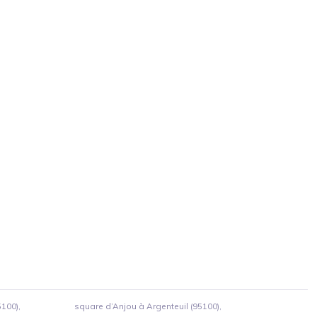
5100),
square d’Anjou à Argenteuil (95100),