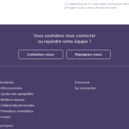
un téléphone ou un ordinateur d'occasion
dans
D'Argent Sud
, rue du Poirier Fourrier
Vous souhaitez nous contacter
ou rejoindre notre équipe ?
Contactez-nous
Rejoignez-nous
ésidents
S'inscrire
rofessionnels
Se connecter
Syndics de copropriétés
Bailleurs sociaux
Collectivités territoriales
Promoteurs immobiliers
Autres
 propos