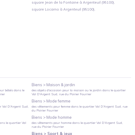
square Jean de la Fontaine à Argenteuil (95100),
square Locarno à Argenteuil (95100),
Biens >
Maison & jardin
our bébés
dans le
des objets d'occasion pour la maison ou le jardin
dans le quartier
rier
Val D'Argent Sud
, rue du Poirier Fourrier
Biens >
Mode femme
er
Val D'Argent Sud
,
des vêtements pour femme
dans le quartier
Val D'Argent Sud
, rue
du Poirier Fourrier
Biens >
Mode homme
ns le quartier
Val
des vêtements pour homme
dans le quartier
Val D'Argent Sud
,
rue du Poirier Fourrier
Biens >
Sport & jeux