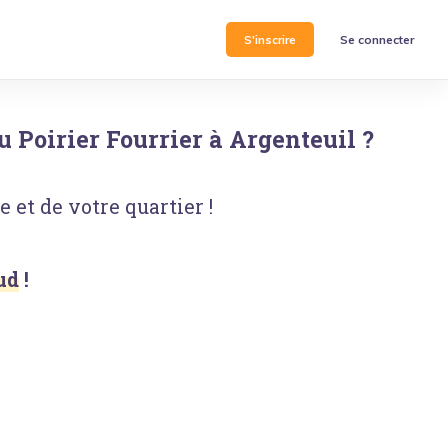
S'inscrire
Se connecter
u Poirier Fourrier
à
Argenteuil
?
 et de votre quartier !
ud
!