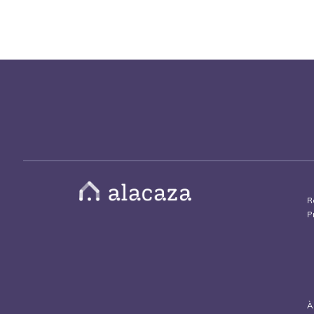
R
P
À