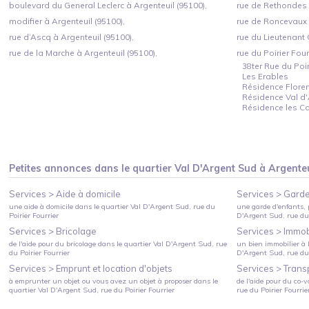
boulevard du General Leclerc à Argenteuil (95100),
rue de Rethondes à
modifier à Argenteuil (95100),
rue de Roncevaux à
rue d’Ascq à Argenteuil (95100),
rue du Lieutenant 
rue de la Marche à Argenteuil (95100),
rue du Poirier Four
38ter Rue du Poir
Les Erables
Résidence Floren
Résidence Val d'
Résidence les C
Petites annonces dans le quartier
Val D'Argent Sud
à
Argenteu
Services >
Aide à domicile
Services >
Garde
une aide à domicile
dans le quartier
Val D'Argent Sud
, rue du
une garde d'enfants, 
Poirier Fourrier
D'Argent Sud
, rue du
Services >
Bricolage
Services >
Immobi
de l'aide pour du bricolage
dans le quartier
Val D'Argent Sud
, rue
un bien immobilier à l
du Poirier Fourrier
D'Argent Sud
, rue du
Services >
Emprunt et location d'objets
Services >
Trans
à emprunter un objet ou vous avez un objet à proposer
dans le
de l'aide pour du co-v
quartier
Val D'Argent Sud
, rue du Poirier Fourrier
rue du Poirier Fourrie