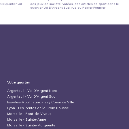
 le quartier
Val
des jeux de société, vidéos, des articles de sport
dans le
quartier
Val D'Argent Sud
, rue du Poirier Fourrier
Votre quartier
Argenteuil
-
Val D'Argent Nord
Argenteuil
-
Val D'Argent Sud
Issy-les-Moulineaux
-
Issy Coeur de Ville
Lyon
-
Les Pentes de la Croix-Rousse
Marseille
-
Pont-de-Vivaux
Marseille
-
Sainte-Anne
Marseille
-
Sainte-Marguerite