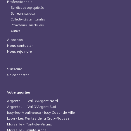
Professionnels
Syndics de copropriétés
Bailleurs sociaux
Collectivités territoriales
Promoteurs immobiliers
Autres
À propos
Nous contacter
Nous rejoindre
S'inscrire
Se connecter
Votre quartier
Argenteuil
-
Val D'Argent Nord
Argenteuil
-
Val D'Argent Sud
Issy-les-Moulineaux
-
Issy Coeur de Ville
Lyon
-
Les Pentes de la Croix-Rousse
Marseille
-
Pont-de-Vivaux
Marseille
-
Sainte-Anne