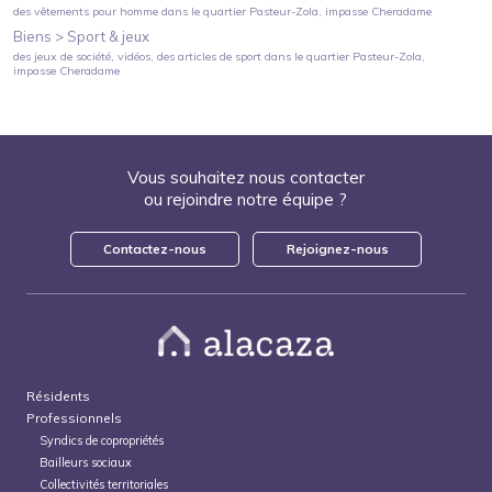
des vêtements pour homme
dans le quartier
Pasteur-Zola
, impasse Cheradame
Biens >
Sport & jeux
des jeux de société, vidéos, des articles de sport
dans le quartier
Pasteur-Zola
,
impasse Cheradame
Vous souhaitez nous contacter
ou rejoindre notre équipe ?
Contactez-nous
Rejoignez-nous
Résidents
Professionnels
Syndics de copropriétés
Bailleurs sociaux
Collectivités territoriales