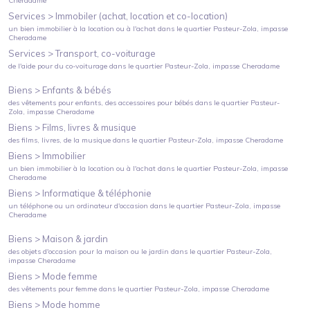
Cheradame
Services >
Immobiler (achat, location et co-location)
un bien immobilier à la location ou à l'achat
dans le quartier
Pasteur-Zola
, impasse
Cheradame
Services >
Transport, co-voiturage
de l'aide pour du co-voiturage
dans le quartier
Pasteur-Zola
, impasse Cheradame
Biens >
Enfants & bébés
des vêtements pour enfants, des accessoires pour bébés
dans le quartier
Pasteur-
Zola
, impasse Cheradame
Biens >
Films, livres & musique
des films, livres, de la musique
dans le quartier
Pasteur-Zola
, impasse Cheradame
Biens >
Immobilier
un bien immobilier à la location ou à l'achat
dans le quartier
Pasteur-Zola
, impasse
Cheradame
Biens >
Informatique & téléphonie
un téléphone ou un ordinateur d'occasion
dans le quartier
Pasteur-Zola
, impasse
Cheradame
Biens >
Maison & jardin
des objets d'occasion pour la maison ou le jardin
dans le quartier
Pasteur-Zola
,
impasse Cheradame
Biens >
Mode femme
des vêtements pour femme
dans le quartier
Pasteur-Zola
, impasse Cheradame
Biens >
Mode homme