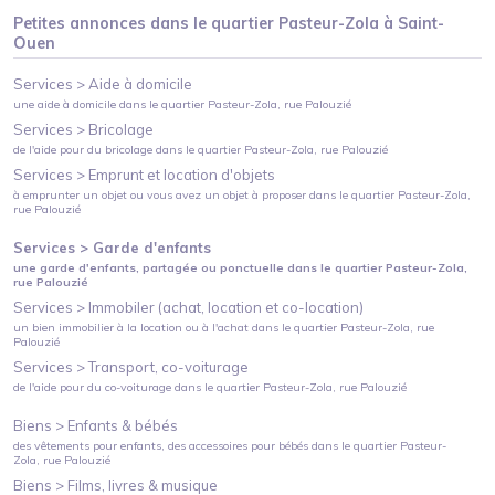
Petites annonces dans le quartier
Pasteur-Zola
à
Saint-
Ouen
Services >
Aide à domicile
une aide à domicile
dans le quartier
Pasteur-Zola
, rue Palouzié
Services >
Bricolage
de l'aide pour du bricolage
dans le quartier
Pasteur-Zola
, rue Palouzié
Services >
Emprunt et location d'objets
à emprunter un objet ou vous avez un objet à proposer
dans le quartier
Pasteur-Zola
,
rue Palouzié
Services >
Garde d'enfants
une garde d'enfants, partagée ou ponctuelle
dans le quartier
Pasteur-Zola
,
rue Palouzié
Services >
Immobiler (achat, location et co-location)
un bien immobilier à la location ou à l'achat
dans le quartier
Pasteur-Zola
, rue
Palouzié
Services >
Transport, co-voiturage
de l'aide pour du co-voiturage
dans le quartier
Pasteur-Zola
, rue Palouzié
Biens >
Enfants & bébés
des vêtements pour enfants, des accessoires pour bébés
dans le quartier
Pasteur-
Zola
, rue Palouzié
Biens >
Films, livres & musique