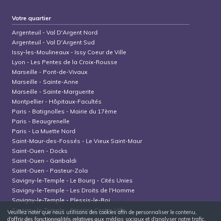
Votre quartier
Argenteuil
-
Val D'Argent Nord
Argenteuil
-
Val D'Argent Sud
Issy-les-Moulineaux
-
Issy Coeur de Ville
Lyon
-
Les Pentes de la Croix-Rousse
Marseille
-
Pont-de-Vivaux
Marseille
-
Sainte-Anne
Marseille
-
Sainte-Marguerite
Montpellier
-
Hôpitaux-Facultés
Paris
-
Batignolles - Mairie du 17ème
Paris
-
Beaugrenelle
Paris
-
La Muette Nord
Saint-Maur-des-Fossés
-
Le Vieux Saint-Maur
Saint-Ouen
-
Docks
Saint-Ouen
-
Garibaldi
Saint-Ouen
-
Pasteur-Zola
Savigny-le-Temple
-
Le Bourg - Cités Unies
Savigny-le-Temple
-
Les Droits de l'Homme
Savigny-le-Temple
-
Plessis-le-Roi
Savigny-le-Temple
-
Savigny Centre Ville
Veuillez noter que nous utilisons des cookies afin de personnaliser le contenu,
d'offrir des fonctionnalités relatives aux médias sociaux et d'analyser notre trafic.
Villiers-sur-Marne
-
Les Stades