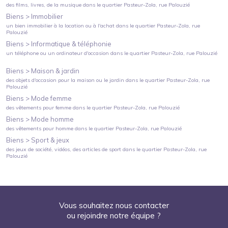
des films, livres, de la musique
dans le quartier
Pasteur-Zola
, rue Palouzié
Biens >
Immobilier
un bien immobilier à la location ou à l'achat
dans le quartier
Pasteur-Zola
, rue
Palouzié
Biens >
Informatique & téléphonie
un téléphone ou un ordinateur d'occasion
dans le quartier
Pasteur-Zola
, rue Palouzié
Biens >
Maison & jardin
des objets d'occasion pour la maison ou le jardin
dans le quartier
Pasteur-Zola
, rue
Palouzié
Biens >
Mode femme
des vêtements pour femme
dans le quartier
Pasteur-Zola
, rue Palouzié
Biens >
Mode homme
des vêtements pour homme
dans le quartier
Pasteur-Zola
, rue Palouzié
Biens >
Sport & jeux
des jeux de société, vidéos, des articles de sport
dans le quartier
Pasteur-Zola
, rue
Palouzié
Vous souhaitez nous contacter
ou rejoindre notre équipe ?