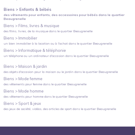
Biens >
Enfants & bébés
des vêtements pour enfants, des accessoires pour bébés
dans le quartier
Beaugrenelle
Biens >
Films, livres & musique
des films, livres, de la musique
dans le quartier
Beaugrenelle
Biens >
Immobilier
un bien immobilier à la location ou à l'achat
dans le quartier
Beaugrenelle
Biens >
Informatique & téléphonie
un téléphone ou un ordinateur d'occasion
dans le quartier
Beaugrenelle
Biens >
Maison & jardin
des objets d'occasion pour la maison ou le jardin
dans le quartier
Beaugrenelle
Biens >
Mode femme
des vêtements pour femme
dans le quartier
Beaugrenelle
Biens >
Mode homme
des vêtements pour homme
dans le quartier
Beaugrenelle
Biens >
Sport & jeux
des jeux de société, vidéos, des articles de sport
dans le quartier
Beaugrenelle