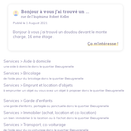
Bonjour à vous j’ai trouvé un ...
rue de l'Ingénieur Robert Keller
Publié le
1 August 2021
Bonjour à vous j’ai trouvé un doudou devant le monte
charge, 16 eme étage .
Ça m'intéresse !
Services >
Aide à domicile
une aide à domicile
dans le quartier
Beaugrenelle
Services >
Bricolage
de l'aide pour du bricolage
dans le quartier
Beaugrenelle
Services >
Emprunt et location d'objets
à emprunter un objet ou vous avez un objet à proposer
dans le quartier
Beaugrenelle
Services >
Garde d'enfants
une garde d'enfants, partagée ou ponctuelle
dans le quartier
Beaugrenelle
Services >
Immobiler (achat, location et co-location)
un bien immobilier à la location ou à l'achat
dans le quartier
Beaugrenelle
Services >
Transport, co-voiturage
de l'aide pour du co-voiturage
dans le quartier
Beaugrenelle